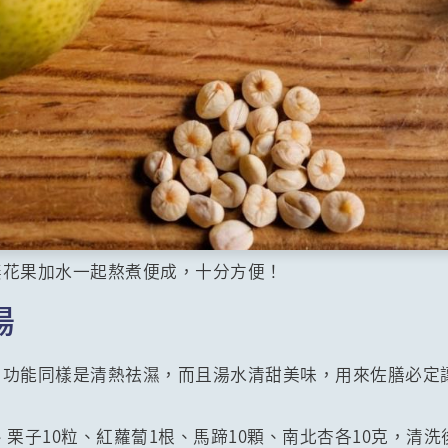
無花果加水一起熬煮便成，十分方便！
湯
，功能同樣是清熱祛濕，而且湯水清甜美味，用來佐膳必定
克、栗子10粒、紅蘿蔔1根、馬蹄10顆、南北杏各10克，清