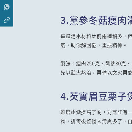
3.黨參冬菇瘦肉
這道湯水材料比前兩種稍多，
氣，助你解困倦，重振精神。
製法：瘦肉250克、黨參30
先以武火熬滾，再轉以文火再熬
4.芡實眉豆栗子
難度逐漸提高了喲，對烹飪有
物，排毒後整個人清爽多了，