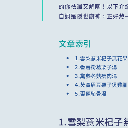
的你祛濕又解睏！以下介
自詡是隱世廚神，正好熬
文章索引
1.雪梨薏米杞子無花
2.番薯粉葛栗子湯
3.黨參冬菇瘦肉湯
4.芡實眉豆栗子煲雞腳
5.棗蓮豬骨湯
1.雪梨薏米杞子