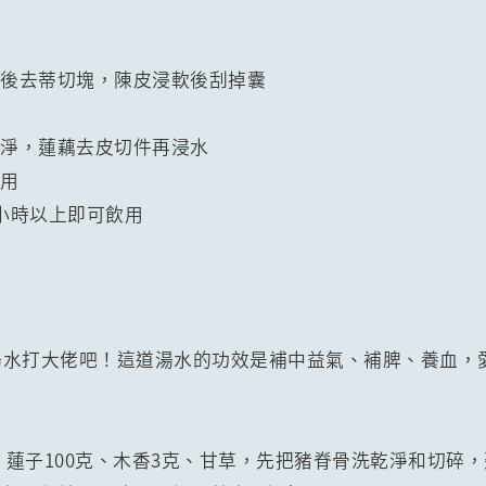
化後去蒂切塊，陳皮浸軟後刮掉囊
皮
乾淨，蓮藕去皮切件再浸水
備用
2小時以上即可飲用
湯水打大佬吧！這道湯水的功效是補中益氣、補脾、養血，
克、蓮子100克、木香3克、甘草，先把豬脊骨洗乾淨和切碎