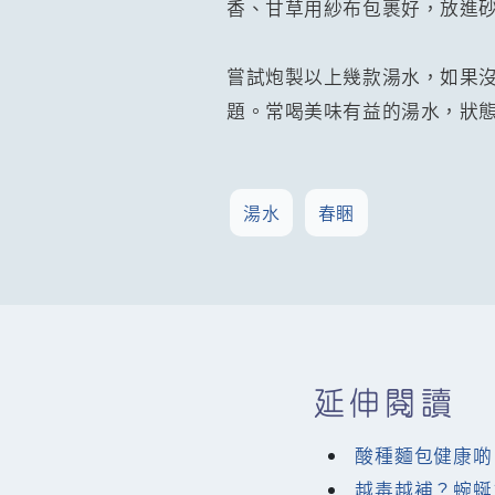
香、甘草用紗布包裹好，放進砂
嘗試炮製以上幾款湯水，如果
題。常喝美味有益的湯水，狀態F
湯水
春睏
延伸閱讀
酸種麵包健康啲
越毒越補？蜿蜒