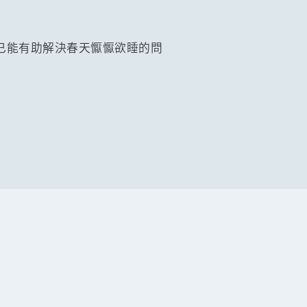
已能有助解決春天懨懨欲睡的問