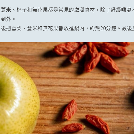
、薏米、杞子和無花果都是常見的滋潤食材，除了舒緩喉嚨
靚到外。
後把雪梨、薏米和無花果都放進鍋內，約熬20分鐘。最後