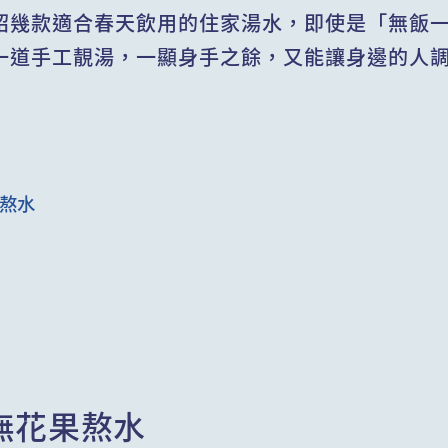
紹幾款適合春天飲用的住家湯水，即使是「無飯一
一道手工靚湯，一顯身手之餘，又能讓身邊的人
果熬水
無花果熬水