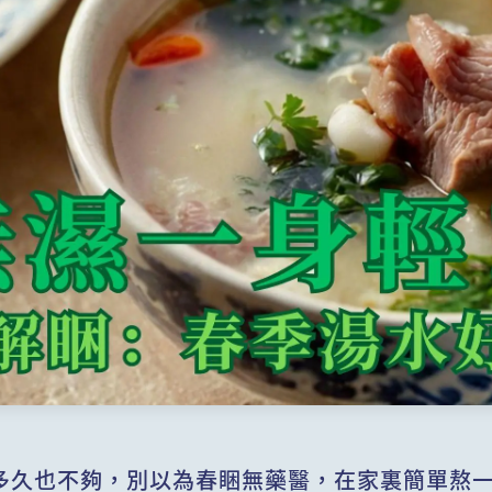
多久也不夠，別以為春睏無藥醫，在家裏簡單熬