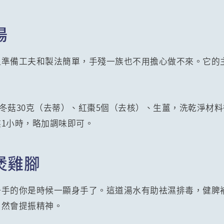
湯
但準備工夫和製法簡單，手殘一族也不用擔心做不來。它的
克、冬菇30克（去蒂）、紅棗5個（去核）、生薑，洗乾淨材
1小時，略加調味即可。
煲雞腳
一手的你是時候一顯身手了。這道湯水有助袪濕排毒，健脾
自然會提振精神。