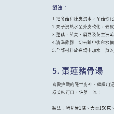
製法：
1.把冬菇和陳皮浸水，冬菇軟
2.栗子浸熱水至外皮軟化，去
3.蓮藕、芡實、眉豆及花生洗
4.清洗雞腳，切去趾甲後汆水
5.全部材料放進鍋中加水，熬
5. 棗蓮豬骨湯
喜愛挑戰的隱世廚神，繼續用
樣美味可口，佐膳一流！
製法：豬脊骨1條、大棗150