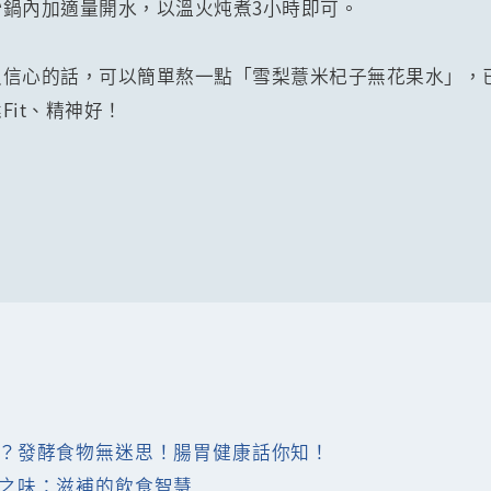
鍋內加適量開水，以溫火炖煮3小時即可。
沒信心的話，可以簡單熬一點「雪梨薏米杞子無花果水」，
it、精神好！
？發酵食物無迷思！腸胃健康話你知！
之味：滋補的飲食智慧