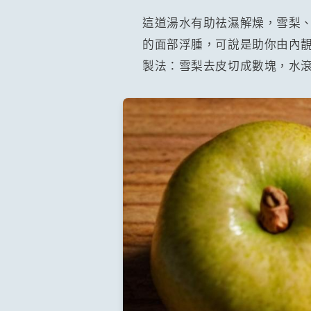
這道湯水有助祛濕解燥，雪梨
的面部浮腫，可說是助你由內
製法：雪梨去皮切成數塊，水滾