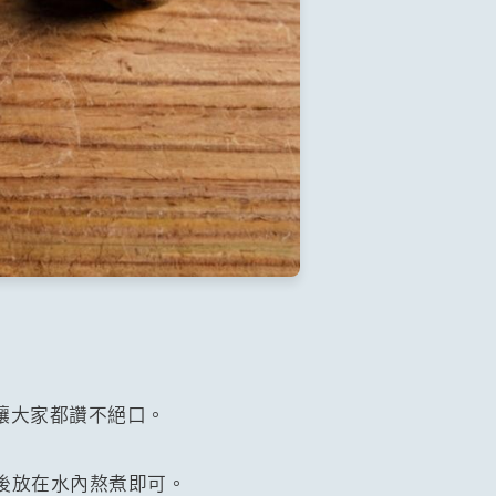
讓大家都讚不絕口。
洗後放在水內熬煮即可。