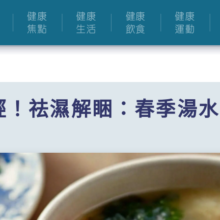
健康
健康
健康
健康
焦點
生活
飲食
運動
輕！祛濕解睏：春季湯水