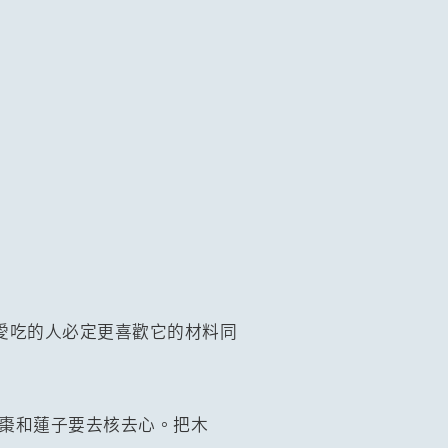
愛吃的人必定更喜歡它的材料同
，棗和蓮子要去核去心。把木