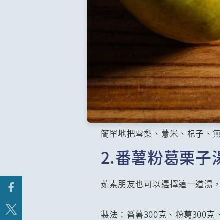
簡單地把雪梨、薏米、杞子、
2.番薯粉葛栗子
茹素朋友也可以選擇這一道湯
製法：番薯300克、粉葛300