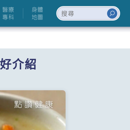
醫療
身體
專科
地圖
好介紹