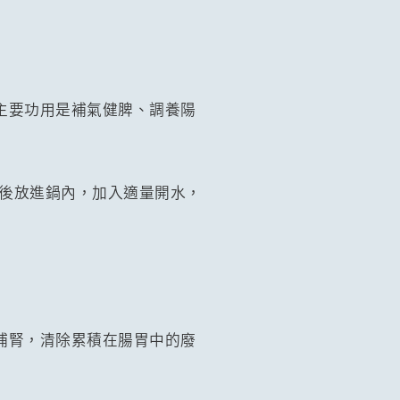
主要功用是補氣健脾、調養陽
料後放進鍋內，加入適量開水，
補腎，清除累積在腸胃中的廢