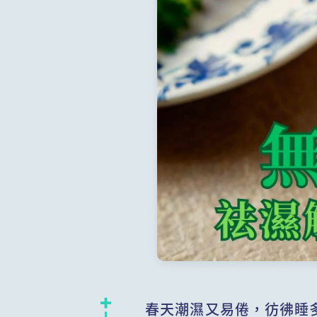
春天潮濕又易倦，彷彿睡