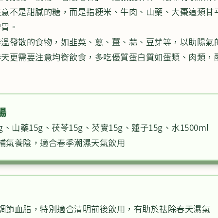
注意不是甜膩的糖，而是指粳米、牛肉、山藥、大棗這類甘
脾胃。
辛溫發散的食物，如韭菜、蔥、薑、蒜、豆芽等，以助陽氣
春天更需要注意均衡飲食，多吃優質蛋白質如蛋類、肉類，
湯
g、山藥15g、茯苓15g、芡實15g、蓮子15g、水1500ml
，補氣養陰，適合春季潮濕天氣飲用
，調節血脂，特別適合清明前後飲用，有助於祛除春天濕氣