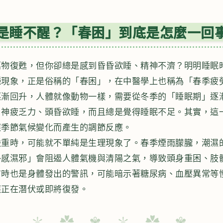
是睡不醒？「春困」到底是怎麼一回事
萬物復甦，但你卻總是感到昏昏欲睡、精神不濟？明明睡眠
種現象，正是俗稱的「春困」，在中醫學上也稱為「春季疲
逐漸回升，人體就像動物一樣，需要從冬季的「睡眠期」逐
、神疲乏力、頭昏欲睡，而且總是覺得睡眠不足。其實，這
應季節氣候變化而產生的調節反應。
嚴重時，可能就不單純是生理現象了。春季煙雨朦朧，潮濕
外感濕邪」會阻遏人體氣機與清陽之氣，導致頭身重困、肢
有時也是身體發出的警訊，可能暗示著糖尿病、血壓異常等
疾正在潛伏或即將復發。
✽ ✿ ✾ ✽ ✿ ✾