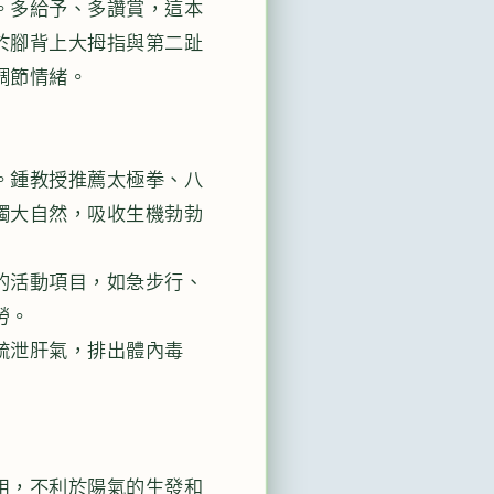
。多給予、多讚賞，這本
於腳背上大拇指與第二趾
調節情緒。
。鍾教授推薦太極拳、八
觸大自然，吸收生機勃勃
的活動項目，如急步行、
勞。
疏泄肝氣，排出體內毒
用，不利於陽氣的生發和