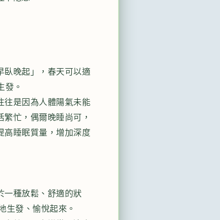
早臥晚起」，春天可以適
生發。
往往是因為人體陽氣未能
活繁忙，偶爾晚睡尚可，
提高睡眠質量，增加深度
於一種放鬆、舒適的狀
地生發、愉悅起來。