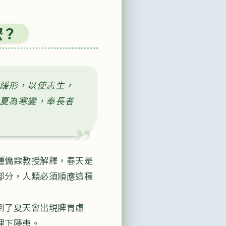
麼？
緩形，以使志生，
夏為寒變，奉長者
鍾僑霖教授解釋，春天是
部分，人類必須順應這種
到了夏天會出現脾胃虛
埋下隱患。