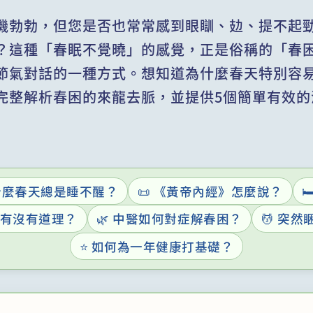
機勃勃，但您是否也常常感到眼瞓、攰、提不起
？這種「春眠不覺曉」的感覺，正是俗稱的「春
節氣對話的一種方式。想知道為什麼春天特別容
完整解析春困的來龍去脈，並提供5個簡單有效的
為什麼春天總是睡不醒？
📜 《黃帝內經》怎麼說？

」有沒有道理？
🌿 中醫如何對症解春困？
💆 突
⭐ 如何為一年健康打基礎？