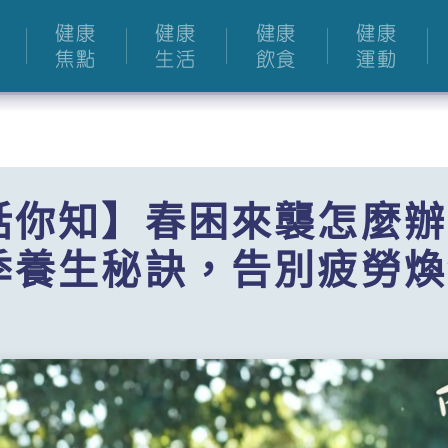
健康
健康
健康
健康
焦點
生活
飲食
運動
話你知】春困來襲怎麼辦
季養生秘訣，告別疲勞煥