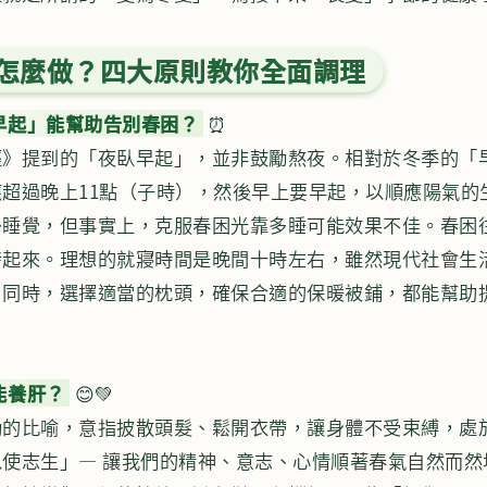
養生該怎麼做？四大原則教你全面調理
早起」能幫助告別春困？
⏰
經》提到的「夜臥早起」，並非鼓勵熬夜。相對於冬季的「
超過晚上11點（子時），然後早上要早起，以順應陽氣的
多睡覺，但事實上，克服春困光靠多睡可能效果不佳。春困
發起來。理想的就寢時間是晚間十時左右，雖然現代社會生
。同時，選擇適當的枕頭，確保合適的保暖被鋪，都能幫助
能養肝？
😊💚
動的比喻，意指披散頭髮、鬆開衣帶，讓身體不受束縛，處
使志生」— 讓我們的精神、意志、心情順著春氣自然而然