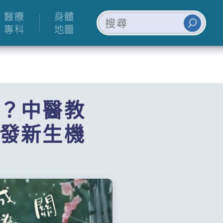
醫療
身體
專科
地圖
？中醫教
發新生機