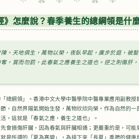
內經》怎麼說？春季養生的總綱領是什
發陳，天地俱生，萬物以榮，夜臥早起，廣步於庭，被髮
勿奪，賞而勿罰，此春氣之應養生之道也。逆之則傷肝，
的「總綱領」。香港中文大學中醫學院中醫專業應用副教授
季節，自然界陽氣開始生發，萬物欣欣向榮。作為自然的一
生活，這就是「春氣之應，養生之道也」。
首先會損傷肝臟，因為春氣與肝臟相通；更嚴重的是，可能
這就是所謂的「夏為寒變」，為接下來「長夏」季節的健康