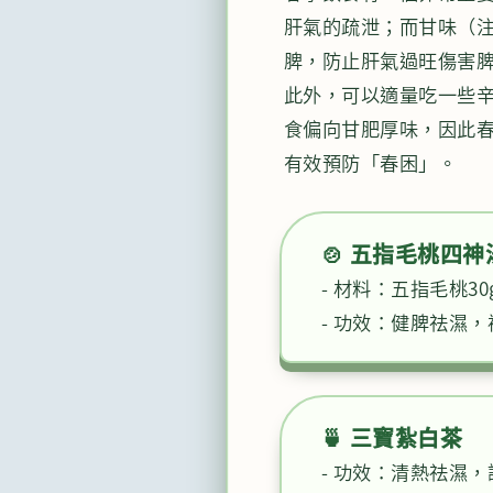
肝氣的疏泄；而甘味（
脾，防止肝氣過旺傷害
此外，可以適量吃一些
食偏向甘肥厚味，因此
有效預防「春困」。
🍲 五指毛桃四神
- 材料：五指毛桃30
- 功效：健脾祛濕
🍵 三寶紮白茶
- 功效：清熱祛濕