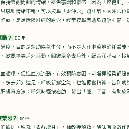
力保持樂觀開朗的情緒，避免鬱悶和惱怒，因為「怒傷肝」
如果感到情緒不暢，可以按壓「太沖穴」疏肝氣。太沖穴位
凹陷處，是足厥陰肝經的原穴，經常按壓有助於疏解肝鬱，
運動？
🚶‍♂️🌳
、適度，目的是幫助陽氣生發，而不是大汗淋漓地消耗體能
青、放風箏等戶外活動，關鍵是多去戶外，配合深呼吸，接
氣血循環，促進血液流動，有效預防春困。可選擇輕柔舒緩
時，多去郊外遠足，呼吸新鮮空氣，也能振奮精神，告別疲
疏肝排毒方法：呼氣時輕按右肋，發出「噓」字音，有助於
麼禁忌？
🥢🥕
要的原則，稱為「省酸增甘」。鍾教授解釋，酸味有收斂作