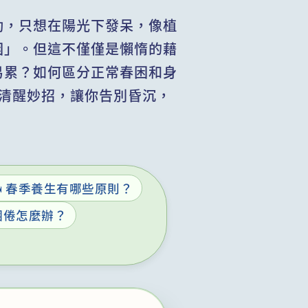
勁，只想在陽光下發呆，像植
困」。但這不僅僅是懶惰的藉
易累？如何區分正常春困和身
清醒妙招，讓你告別昏沉，
️ 春季養生有哪些原則？
然睏倦怎麼辦？