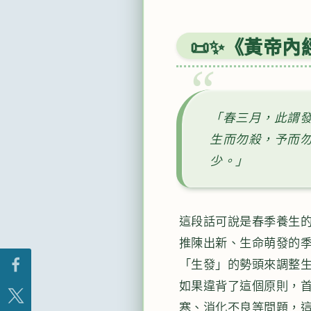
📜✨《黃帝
「春三月，此謂
生而勿殺，予而
少。」
這段話可說是春季養生
推陳出新、生命萌發的
「生發」的勢頭來調整
如果違背了這個原則，
寒、消化不良等問題，