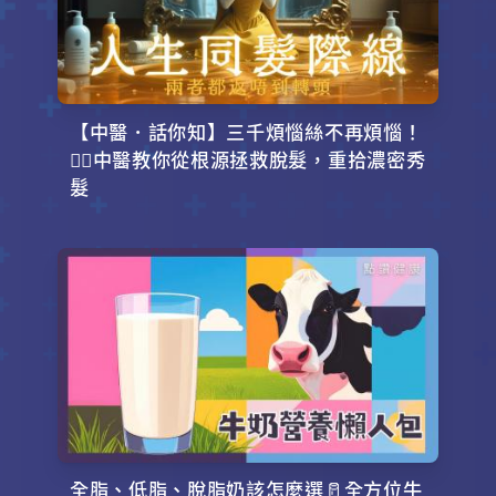
【中醫．話你知】三千煩惱絲不再煩惱！
💇‍♂️中醫教你從根源拯救脫髮，重拾濃密秀
髮
全脂、低脂、脫脂奶該怎麼選🥛全方位牛