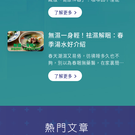
脂、延緩老化，還能保護心臟、降低
了解更多
腦退化風險！但關鍵在於「怎麼喝」
——喝錯時間恐失眠，加錯配料反發
胖。參考本文的咖啡黃金飲用法，從
最佳時機、低熱量配方到創意喝法一
無濕一身輕！祛濕解睏：春
次公開！
季湯水好介紹
春天潮濕又易倦，彷彿睡多久也不
夠，別以為春睏無藥醫，在家裏簡單
熬一點湯水，便能讓老是沒精神的你
了解更多
祛濕又解睏！以下介紹幾款適合春天
飲用的住家湯水，即使是「無飯一
族」也能輕鬆KO，如果你自詡是隱世
廚神，正好熬一道手工靚湯，一顯身
手之餘，又能讓身邊的人調理身體，
對抗春睏！
熱門文章