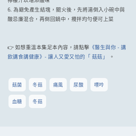
檸檬汁以增添酸味
6. 為避免產生結塊，關火後，先將湯倒入小碗中與
酸忌廉混合，再倒回鍋中，攪拌均勻便可上菜
👉 如想重溫本集足本內容，請點擊
《醫生與你 - 講
飲講食講健康》- 讓人又愛又怕的「 菇菇」
。
菇菌
冬菇
痛風
尿酸
嘌呤
血糖
冬菇