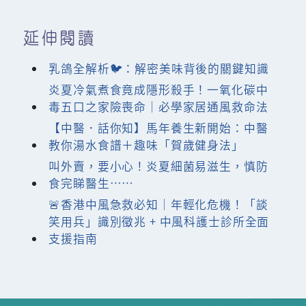
延伸閱讀
乳鴿全解析🐦：解密美味背後的關鍵知識
炎夏冷氣煮食竟成隱形殺手！一氧化碳中
毒五口之家險喪命｜必學家居通風救命法
【中醫．話你知】馬年養生新開始：中醫
教你湯水食譜＋趣味「賀歲健身法」
叫外賣，要小心！炎夏細菌易滋生，慎防
食完睇醫生……
🚨香港中風急救必知｜年輕化危機！「談
笑用兵」識別徵兆 + 中風科護士診所全面
支援指南