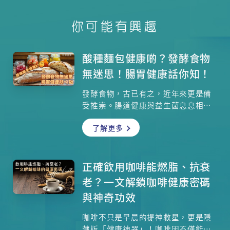
你可能有興趣
酸種麵包健康啲？發酵食物
無迷思！腸胃健康話你知！
發酵食物，古已有之，近年來更是備
受推崇。腸道健康與益生菌息息相
關，但益生菌補充並非「越多越
了解更多
好」。它是否真的如人們所說的那麼
神奇？本文將帶你揭開發酵食物的神
秘面紗，探討其益處與潛在風險。
正確飲用咖啡能燃脂、抗衰
老？一文解鎖咖啡健康密碼
與神奇功效
咖啡不只是早晨的提神救星，更是隱
藏版「健康神器」！咖啡因不僅能燃