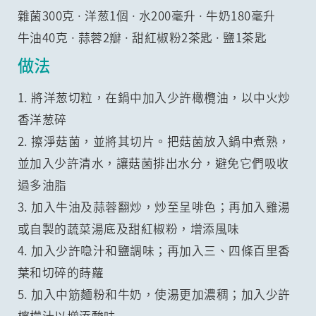
雜菌300克 ∙ 洋葱1個 ∙ 水200毫升 ∙ 牛奶180毫升
牛油40克 ∙ 蒜蓉2瓣 ∙ 甜紅椒粉2茶匙 ∙ 鹽1茶匙
做法
1. 將洋葱切粒，在鍋中加入少許橄欖油，以中火炒
香洋葱碎
2. 擦淨菇菌，並將其切片。把菇菌放入鍋中煮熟，
並加入少許清水，讓菇菌排出水分，避免它們吸收
過多油脂
3. 加入牛油及蒜蓉翻炒，炒至呈啡色；再加入雞湯
或自製的蔬菜湯底及甜紅椒粉，增添風味
4. 加入少許喼汁和鹽調味；再加入三、四條百里香
葉和切碎的蒔蘿
5. 加入中筋麵粉和牛奶，使湯更加濃稠；加入少許