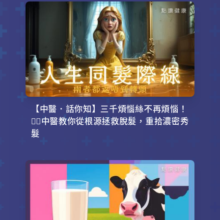
【中醫．話你知】三千煩惱絲不再煩惱！
💇‍♂️中醫教你從根源拯救脫髮，重拾濃密秀
髮