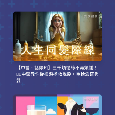
【中醫．話你知】三千煩惱絲不再煩惱！
💇‍♂️中醫教你從根源拯救脫髮，重拾濃密秀
髮