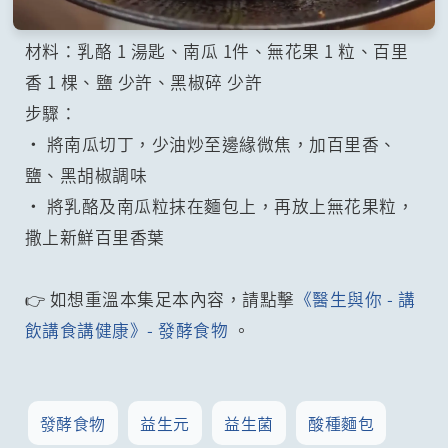
材料：乳酪 1 湯匙、南瓜 1件、無花果 1 粒、百里
香 1 棵、鹽 少許、黑椒碎 少許
步驟：
• 將南瓜切丁，少油炒至邊緣微焦，加百里香、
鹽、黑胡椒調味
• 將乳酪及南瓜粒抹在麵包上，再放上無花果粒，
撒上新鮮百里香葉
👉 如想重溫本集足本內容，請點擊
《醫生與你 - 講
飲講食講健康》- 發酵食物
。
發酵食物
益生元
益生菌
酸種麵包