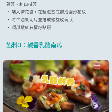
蔥碎、刺山柑碎
• 裝入擠花袋，在麵包基底擠成圓形花紋
• 將牛油果切片並捲成螺旋玫瑰狀
• 頂部撒紅石榴籽點綴
餡料3：鹹香乳酪南瓜