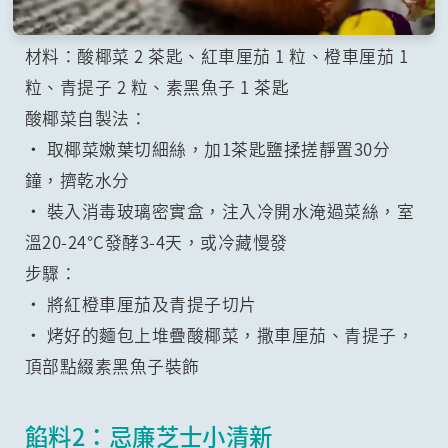
材料：酸椰菜 2 茶匙、紅車厘茄 1 粒、橙車厘茄 1
粒、青提子 2 粒、素黑魚子 1 茶匙
酸椰菜自製法：
• 取椰菜嫩葉切細絲，加1茶匙鹽揉搓靜置30分
鐘，擠乾水分
• 裝入消毒玻璃密實盒，注入冷開水淹過菜絲，室
溫20-24°C發酵3-4天，或冷藏慢發
步驟：
• 將紅橙車厘茄及青提子切片
• 烤好的麵包上堆疊酸椰菜，撒車厘茄、青提子，
頂部點綴素黑魚子裝飾
餡料2：忌廉芝士小清新