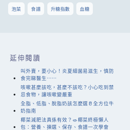
泡菜
食譜
升糖指數
血糖
延伸閱讀
叫外賣，要小心！炎夏細菌易滋生，慎防
食完睇醫生……
咳嗽甚麼該吃，甚麼不該吃？小心吃到禁
忌食物，讓咳嗽變嚴重
全脂、低脂、脫脂奶該怎麼選🥛全方位牛
奶指南
椰菜減肥法真係有效？🥗椰菜終極懶人
包：營養、揀選、保存、食譜一次學會