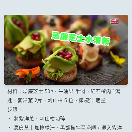
材料：忌廉芝士 50g、牛油果 半個、紅石榴肉 1湯
匙、紫洋葱 2片、刺山柑 5 粒、檸檬汁 適量
步驟：
• 將紫洋蔥、刺山柑切碎
• 忌廉芝士加檸檬汁、黑胡椒拌至滑順，混入紫洋