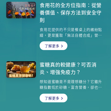
肉臉色紅潤」。除此之外，牛肉中的
食用花的全方位指南：從營
鋅元素還是抗氧化的重要推手，能幫
養價值、保存方法到安全守
助我們對抗自由基、延緩老化。但許
則
多人擔心吃牛肉會增加膽固醇，對心
臟造成負擔，這究竟是迷思還是事
食用花提供的不只是餐桌上的繽紛點
實？本文將帶你深入探索牛肉的營養
綴，更是獲取「無法自體合成」營養
價值，破解常見健康迷思，並從港大
素的天然途徑。從抗氧化到護眼功
醫學院院長的專業角度，學習如何在
了解更多
效，這些花卉以最優雅的方式為健康
享受美味的同時，吃得健康又安心。
加分。下次品嚐前，記得確認安全守
無論你是牛肉控還是健康主義者，這
則，讓每一口都安心又美麗！
篇完整攻略都將顛覆你對牛肉的想
蜜糖真的較健康？可否消
像！
炎、增強免疫力？
想知道蜜糖是不是理想糖分？它雖升
糖指數低於砂糖，富含營養，卻也有
高卡路裏風險。世衛組織建議每日糖
了解更多
分攝取量是多少？蜜糖真能增強免疫
力、通便嗎？又該如何保存？此外，
還有美味的蜜糖健康食譜等你解鎖，