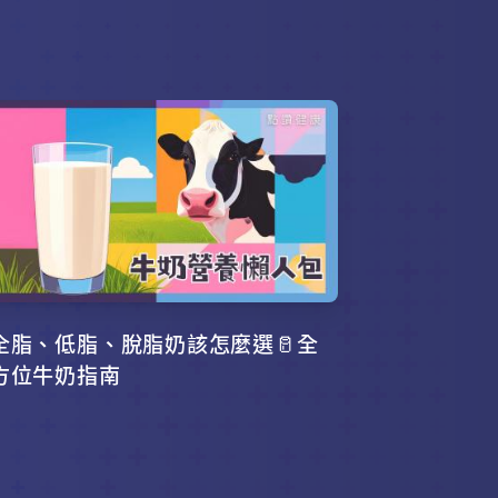
全脂、低脂、脫脂奶該怎麼選🥛全
方位牛奶指南