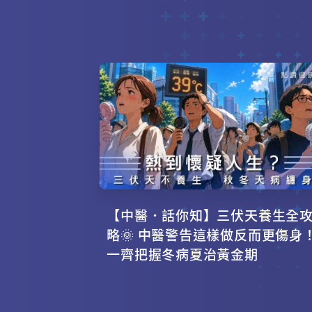
【中醫．話你知】三伏天養生全
略🌞 中醫警告這樣做反而更傷身
一齊把握冬病夏治黃金期