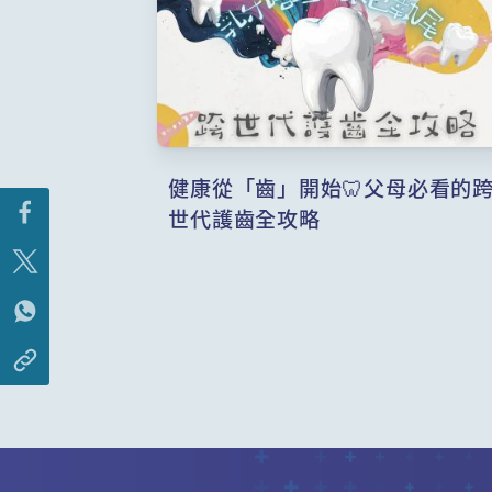
健康從「齒」開始🦷父母必看的
世代護齒全攻略