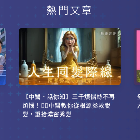
熱門文章
攻
【中醫．話你知】三千煩惱絲不再
！
煩惱！💇‍♂️中醫教你從根源拯救脫
髮，重拾濃密秀髮