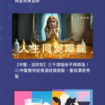
病夏治黃金期
【中醫．話你知】三千煩惱絲不再煩惱！
💇‍♂️中醫教你從根源拯救脫髮，重拾濃密秀
髮