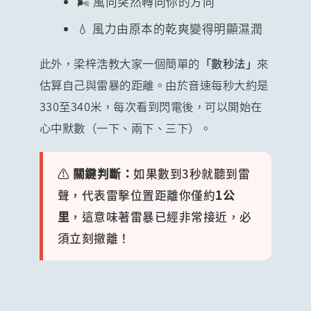
🌬️ 風向突然轉向你的方向
💧 風力由原本的乾爽變得明顯濕潤
此外，梁梓浩教大家一個簡單的
「數秒法」
來
估算自己與雷暴的距離。由於音速每秒大約是
330至340米，每次看到閃電後，可以開始在
心中默數（一下、兩下、三下）。
⚠️
關鍵判斷：
如果數到3秒就聽到雷
聲，代表雷擊位置距離你僅約
1公
里
，這意味著雷暴已經非常接近，必
須立刻撤離！