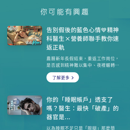
你可能有興趣
告別假後的藍色心情💙精神
科醫生×營養師聯手教你速
返正軌
農曆新年長假結束，重返工作崗位，
是否感到精神難以集中、夜裡輾轉難
眠？這些可能不只是「放假後遺
了解更多
症」，而是困擾不少人的「假期後症
候群」。與其每年重複陷入這種低迷
狀態，不如趁新一年之初，從建立健
康習慣入手，為身心注入全新活力。
你的「睡眠帳戶」透支了
本文整合精神科醫生及註冊營養師的
嗎？醫生：最快「破產」的
專業建議，助你以最佳姿態迎接新開
器官是...
始。
以為睡眠不足只是「眼瞓」那麼簡