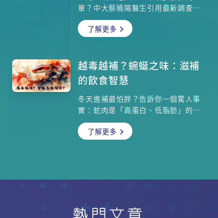
單？中大蔡曉陽醫生引用最新調查，
揭示近半港人每日只睡6小時或以下的
了解更多
殘酷現實。但原來，比「睡不夠」更
可怕的，是「捨不得睡」的習慣！睡
前滑手機、追劇，正正是偷走你深度
睡眠的元兇。長期睡眠債會導致免疫
越毒越補？蜿蜒之味：滋補
力持續低下、內分泌失調、記憶力衰
的飲食智慧
退，甚至增加心血管疾病風險。本文
整合西醫、營養師及中醫三方專業建
冬天進補最怕胖？告訴你一個驚人事
議，不僅教你計算個人所需睡眠時
實：蛇肉是「高蛋白、低脂肪」的王
間，更提供從飲食（如睡前吃什
者，其脂肪含量甚至低於水煮雞胸
麼）、生活習慣到穴位按摩的實用
了解更多
肉！每一百克熟蛇肉，還能提供媲美
「補眠」方案，告訴你如何打破越睡
牛肉的鐵質，幫助血液循環，改善手
越累的惡性循環，真正睡出健康與免
腳冰冷。但魔鬼藏在細節裡——濃稠的
疫力。
蛇羹湯芡，才是熱量與鈉含量的隱形
殺手。另外中醫指出陰虛火旺者吃了
蛇可能適得其反，甚至引發喉痛、鼻
血。本文從中醫及營養學角度拆解蛇
肉的真實營養價值，並教你如何聰明
熱門文章