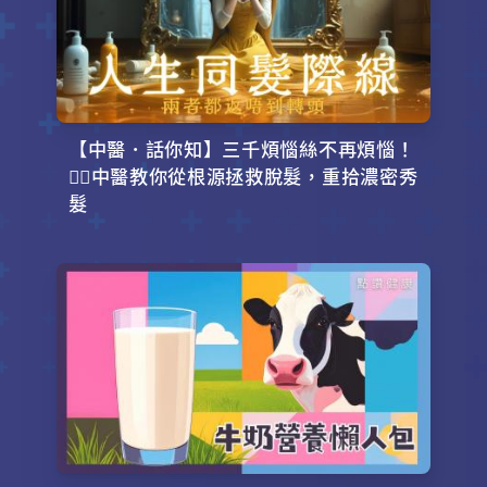
【中醫．話你知】三千煩惱絲不再煩惱！
💇‍♂️中醫教你從根源拯救脫髮，重拾濃密秀
髮