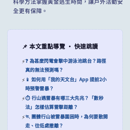
科學方法掌握黃金逃生時間，讓戶外活動安
全更有保障。
📌 本文重點導覽 · 快速跳讀
❓ 為甚麼閃電會擊中游泳池跳台？路徑
真的無法預測嗎？
📱 如何用「我的天文台」App 提前2小
時預警雷暴？
⏱️ 行山遇雷暴有哪三大先兆？「數秒
法」怎樣估算雷擊距離？
🏃 團體行山被雷暴圍困時，為何要散開
走、往低處撤離？