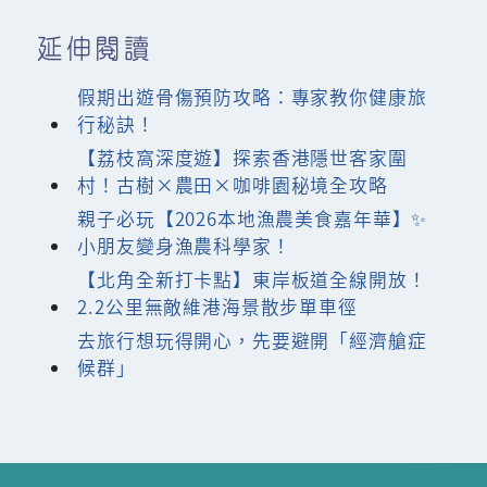
延伸閱讀
假期出遊骨傷預防攻略：專家教你健康旅
行秘訣！
【荔枝窩深度遊】探索香港隱世客家圍
村！古樹×農田×咖啡園秘境全攻略
親子必玩【2026本地漁農美食嘉年華】✨
小朋友變身漁農科學家！
【北角全新打卡點】東岸板道全線開放！
2.2公里無敵維港海景散步單車徑
去旅行想玩得開心，先要避開「經濟艙症
候群」