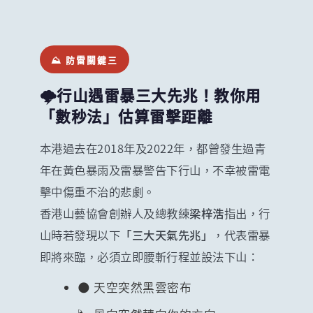
⛰️ 防雷關鍵三
🌩️行山遇雷暴三大先兆！教你用
「數秒法」估算雷擊距離
本港過去在2018年及2022年，都曾發生過青
年在黃色暴雨及雷暴警告下行山，不幸被雷電
擊中傷重不治的悲劇。
香港山藝協會創辦人及總教練
梁梓浩
指出，行
山時若發現以下
「三大天氣先兆」
，代表雷暴
即將來臨，必須立即腰斬行程並設法下山：
🌑 天空突然黑雲密布