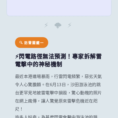
⚡ 🌩️ ⚡
🔍 防雷關鍵一
⚡閃電路徑無法預測！專家拆解雷
電擊中的神秘機制
最近本港連場暴雨，行雷閃電頻繁，惡劣天氣
令人心驚膽顫。在6月13日，沙田游泳池的跳
台更罕見地被雷電擊中損毀，驚心動魄的照片
在網上瘋傳，讓人驚覺原來雷擊危機近在咫
尺！
許多人好奇，為甚麼閃電會擊中游泳池的跳