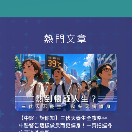
初階人士攀登。這次讓我們一起上山
養髮食療方、穴位按摩法和中藥外洗
去，欣賞一下大自然的鬼斧神功，與
方，讓你能夠對症調理，從根本改善
這裏的三大奇石：魔爪石、幽靈石、
脫髮問題。頭髮的健康，從了解自己
犬頭石打打卡吧！
的身體開始！
熱門文章
【中醫．話你知】三伏天養生全攻略🌞
中醫警告這樣做反而更傷身！一齊把握冬