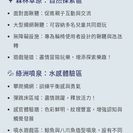
面對面鞦韆：促進親子互動與交流
大型繩網鞦韆：可容納多名兒童共同遊玩
無障礙設施：專為輪椅使用者設計的鞦韆與氹氹
轉
遊戲隧道：盡情冒險玩樂，增添探索樂趣！
💦 綠洲噴泉：水感體驗區
攀爬繩網：訓練平衡感與勇氣
彈跳床區域：盡情跳躍，釋放活力！
感官體驗牆：色彩鮮明、紋理豐富，增強認知與
觸覺發展
噴水遊戲區：鯨魚與八爪魚造型噴泉，設有不同