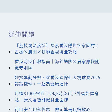
延伸閱讀
【荔枝窩深度遊】探索香港隱世客家圍村！
古樹×農田×咖啡園秘境全攻略
香港防災自救指南｜海外遇險×居家應變關
鍵守則🆘
迎接運動狂熱，從香港國際七人欖球賽2025
認識欖球，一起為健康達陣
月慳$1000會費｜24小時免費戶外智能健身
站｜康文署智能健身全面睇
行山安全切勿輕忽 做足準備玩得放心