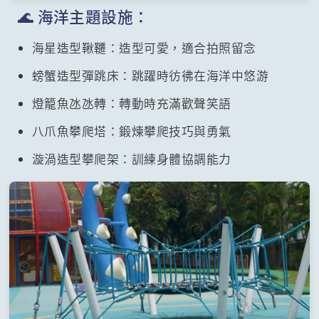
🌊 海洋主題設施：
海星造型鞦韆：造型可愛，適合拍照留念
螃蟹造型彈跳床：跳躍時彷彿在海洋中悠游
燈籠魚氹氹轉：轉動時充滿歡聲笑語
八爪魚攀爬塔：鍛煉攀爬技巧與勇氣
漩渦造型攀爬架：訓練身體協調能力