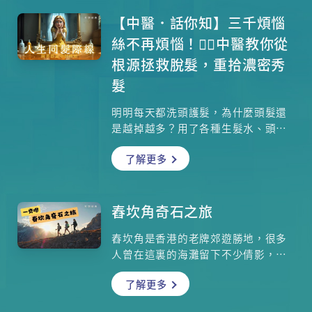
求更完美的體態。然而，運動固然對
身體有益，但背後亦隱藏著不少容易
【中醫．話你知】三千煩惱
被忽略的盲點。如果你抱著「No
絲不再煩惱！💇‍♂️中醫教你從
pain, no gain」的心態盲目苦練，甚
根源拯救脫髮，重拾濃密秀
至放鬆警惕，健身隨時會變成「傷
髮
身」。本文為大家拆解健身常見的致
命陷阱與正確的熱身與冷卻運動，更
明明每天都洗頭護髮，為什麼頭髮還
附上每日蛋白質攝取分量計算公式，
是越掉越多？用了各種生髮水、頭皮
教你聰明增肌不傷身。
精華，效果卻不如預期？其實，問題
了解更多
可能不在於你用什麼產品，而在於你
是否真正了解脫髮的「根源」！ 本文
深入淺出解析中醫對脫髮的理解，從
腎、肝、脾、心等臟腑功能，到情緒
舂坎角奇石之旅
壓力對頭髮的影響，帶你全面認識脫
舂坎角是香港的老牌郊遊勝地，很多
髮背後的健康密碼。當你長期熬夜、
人曾在這裏的海灘留下不少倩影，也
壓力過大、飲食失衡，身體內部的腎
許你沒想過，原來它還有你未發掘的
精和氣血就會受損，頭髮自然會發出
了解更多
一些天然美景呢！雖然路徑略帶崎
警號——開始稀疏、枯黃、甚至大量脫
嶇，但由於高度不算高，也適合行山
落。內文更收錄兩位中醫博士推薦的