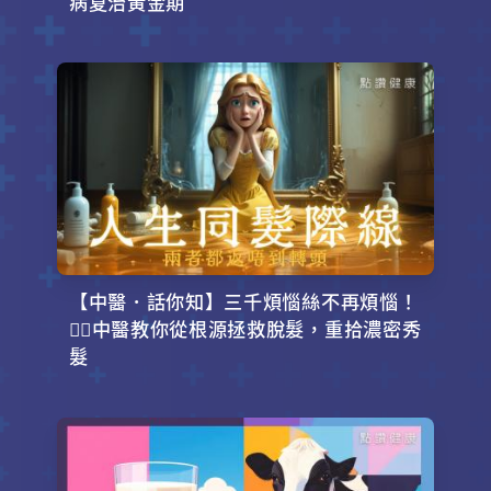
病夏治黃金期
【中醫．話你知】三千煩惱絲不再煩惱！
💇‍♂️中醫教你從根源拯救脫髮，重拾濃密秀
髮