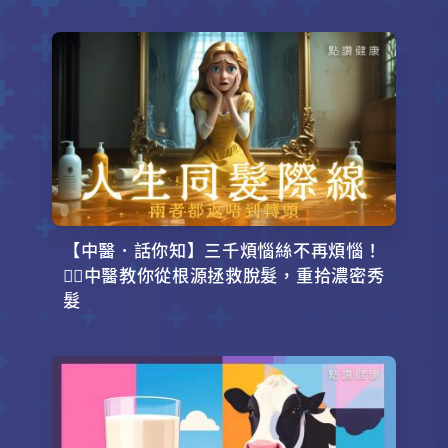
【中醫．話你知】三千煩惱絲不再煩惱！
💇‍♂️中醫教你從根源拯救脫髮，重拾濃密秀
髮