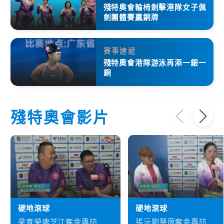
殘特奧會輪椅劍擊港隊女子佩
劍團體賽贏銅牌
賽事速遞
殘特奧會港隊游泳再添一銀一
銅
殘特奧會影片
硬地滾球
硬地滾球
梁育榮唐芝江奪金專訪
張沅劉慧茵奪金專訪