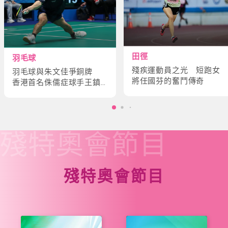
田徑
羽毛球
殘疾運動員之光 短跑女
羽毛球與朱文佳爭銅牌
將任國芬的奮鬥傳奇
香港首名侏儒症球手王鎮
炎的奮鬥故事
殘特奧會
節目
殘特奧會節目