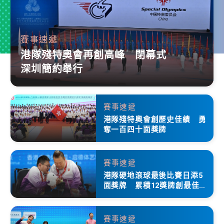
賽事速遞
港隊殘特奧會再創高峰 閉幕式
深圳簡約舉行
賽事速遞
港隊殘特奧會創歷史佳績 勇
奪一百四十面獎牌
賽事速遞
港隊硬地滾球最後比賽日添5
面獎牌 累積12獎牌創最佳成
績
賽事速遞