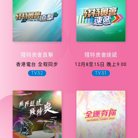
殘特奧會直擊
殘特奧會速遞
香港電台 全程同步
12月8至15日 晚上9:00
TV32
TV31