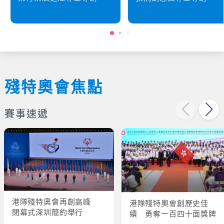
殘特奧會焦點
賽事速遞
港隊殘特奧會再創高峰
港隊殘特奧會創歷史佳
閉幕式深圳簡約舉行
績 勇奪一百四十面獎牌