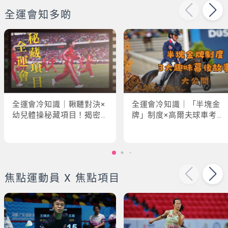
全運會知多啲
全運會冷知識｜鞦韆對決×
全運會冷知識｜「半塊金
幼兒體操秘藏項目！揭密
牌」制度×高爾夫球車考牌
「破41項世界紀錄」驚人
奇規！3大趣味幕後故事大
現場
公開
焦點運動員 X 焦點項目