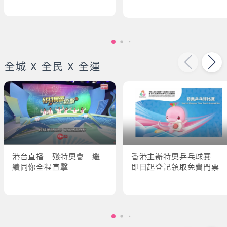
全城 X 全民 X 全運
港台直播 殘特奧會 繼
香港主辦特奧乒乓球賽
續同你全程直擊
即日起登記領取免費門票