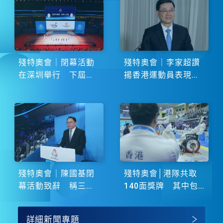
殘特奧會｜閉幕活動
殘特奧會｜李家超讚
在深圳舉行 下屆由
揚香港運動員表現卓
湖南省主辦
越 展現非凡鬥志
殘特奧會｜陳國基閉
殘特奧會│港隊共取
幕活動致辭 稱三地
140面獎牌 其中包
譜寫大灣區融合新篇
括51金
章
詳細新聞專題