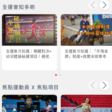
全運會知多啲
全運會冷知識｜鞦韆對決×
全運會冷知識｜「半塊金
幼兒體操秘藏項目！揭密
牌」制度×高爾夫球車考牌
「破41項世界紀錄」驚人
奇規！3大趣味幕後故事大
現場
公開
焦點運動員 X 焦點項目