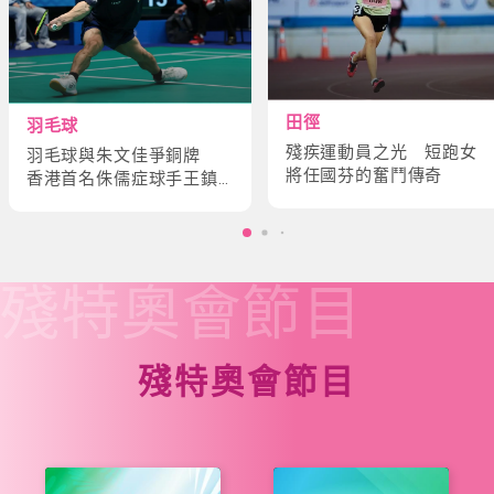
田徑
羽毛球
殘疾運動員之光 短跑女
羽毛球與朱文佳爭銅牌
將任國芬的奮鬥傳奇
香港首名侏儒症球手王鎮
炎的奮鬥故事
殘特奧會
節目
殘特奧會節目