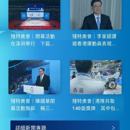
殘特奧會｜閉幕活動
殘特奧會｜李家超讚
在深圳舉行 下屆由
揚香港運動員表現卓
湖南省主辦
越 展現非凡鬥志
殘特奧會｜陳國基閉
殘特奧會│港隊共取
幕活動致辭 稱三地
140面獎牌 其中包
譜寫大灣區融合新篇
括51金
章
詳細新聞專題