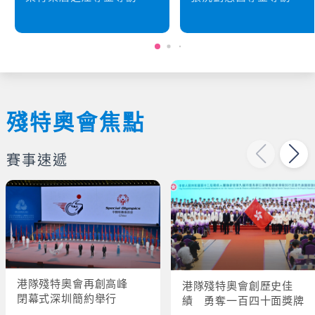
殘特奧會焦點
賽事速遞
港隊殘特奧會再創高峰
港隊殘特奧會創歷史佳
閉幕式深圳簡約舉行
績 勇奪一百四十面獎牌