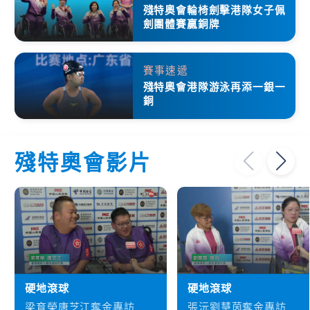
殘特奧會輪椅劍擊港隊女子佩
劍團體賽贏銅牌
賽事速遞
殘特奧會港隊游泳再添一銀一
銅
殘特奧會影片
硬地滾球
硬地滾球
梁育榮唐芝江奪金專訪
張沅劉慧茵奪金專訪