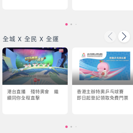
全城 X 全民 X 全運
港台直播 殘特奧會 繼
香港主辦特奧乒乓球賽
續同你全程直擊
即日起登記領取免費門票