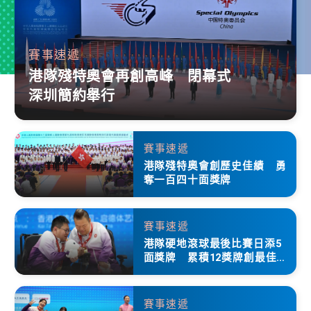
賽事速遞
港隊殘特奧會再創高峰 閉幕式
深圳簡約舉行
賽事速遞
港隊殘特奧會創歷史佳績 勇
奪一百四十面獎牌
賽事速遞
港隊硬地滾球最後比賽日添5
面獎牌 累積12獎牌創最佳成
績
賽事速遞