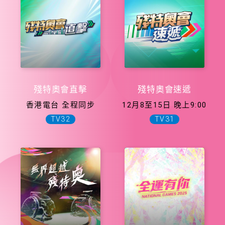
殘特奧會直擊
殘特奧會速遞
香港電台 全程同步
12月8至15日 晚上9:00
TV32
TV31