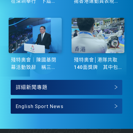
在深圳舉行 下屆由
揚香港運動員表現卓
湖南省主辦
越 展現非凡鬥志
殘特奧會｜陳國基閉
殘特奧會│港隊共取
幕活動致辭 稱三地
140面獎牌 其中包
譜寫大灣區融合新篇
括51金
章
詳細新聞專題
English Sport News