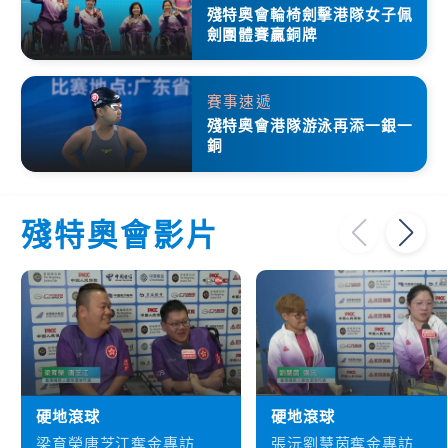
殘特奧會輪椅劍擊港隊女子佩
劍團體賽贏銅牌
賽事速遞
殘特奧會港隊游泳再添一銀一
銅
殘特奧會影片
硬地滾球
硬地滾球
梁育榮唐芝江奪金專訪
張沅劉慧茵奪金專訪