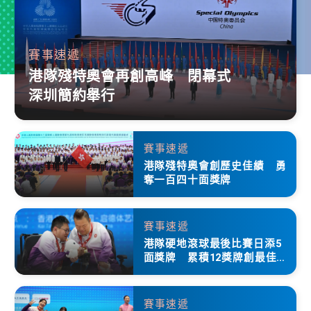
賽事速遞
港隊殘特奧會再創高峰 閉幕式
深圳簡約舉行
賽事速遞
港隊殘特奧會創歷史佳績 勇
奪一百四十面獎牌
賽事速遞
港隊硬地滾球最後比賽日添5
面獎牌 累積12獎牌創最佳成
績
賽事速遞