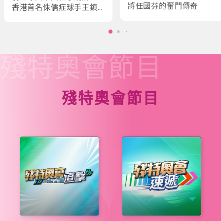
將任國芬的奮鬥傳奇
香港首名侏儒症球手王鎮
炎的奮鬥故事
殘特奧會
節目
殘特奧會節目