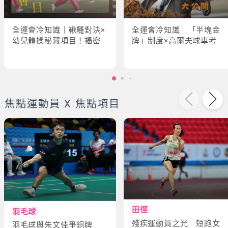
全運會冷知識｜鞦韆對決×
全運會冷知識｜「半塊金
幼兒體操秘藏項目！揭密
牌」制度×高爾夫球車考牌
「破41項世界紀錄」驚人
奇規！3大趣味幕後故事大
現場
公開
焦點運動員 X 焦點項目
田徑
羽毛球
殘疾運動員之光 短跑女
羽毛球與朱文佳爭銅牌