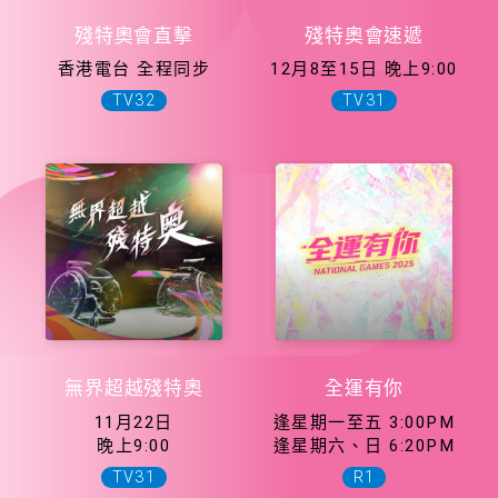
殘特奧會直擊
殘特奧會速遞
香港電台 全程同步
12月8至15日 晚上9:00
TV32
TV31
無界超越殘特奧
全運有你
11月22日
逢星期一至五 3:00PM
晚上9:00
逢星期六、日 6:20PM
TV31
R1