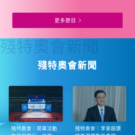
更多節目
殘特奧會
新聞
殘特奧會新聞
殘特奧會｜閉幕活動
殘特奧會｜李家超讚