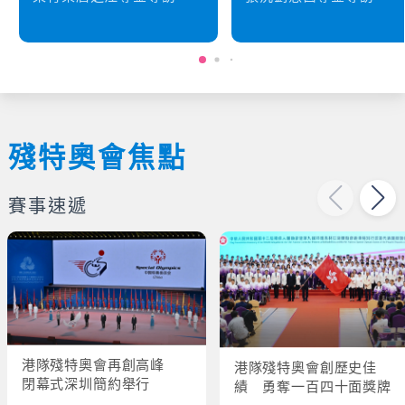
殘特奧會焦點
賽事速遞
港隊殘特奧會再創高峰
港隊殘特奧會創歷史佳
閉幕式深圳簡約舉行
績 勇奪一百四十面獎牌