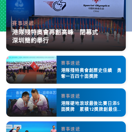
賽事速遞
港隊殘特奧會再創高峰 閉幕式
深圳簡約舉行
賽事速遞
港隊殘特奧會創歷史佳績 勇
奪一百四十面獎牌
賽事速遞
港隊硬地滾球最後比賽日添5
面獎牌 累積12獎牌創最佳成
績
賽事速遞