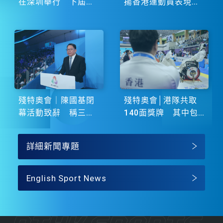
在深圳舉行 下屆由
揚香港運動員表現卓
湖南省主辦
越 展現非凡鬥志
殘特奧會｜陳國基閉
殘特奧會│港隊共取
幕活動致辭 稱三地
140面獎牌 其中包
譜寫大灣區融合新篇
括51金
章
詳細新聞專題
English Sport News