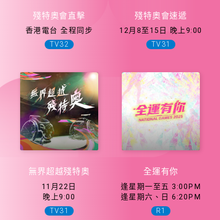
殘特奧會直擊
殘特奧會速遞
香港電台 全程同步
12月8至15日 晚上9:00
TV32
TV31
無界超越殘特奧
全運有你
11月22日
逢星期一至五 3:00PM
晚上9:00
逢星期六、日 6:20PM
TV31
R1