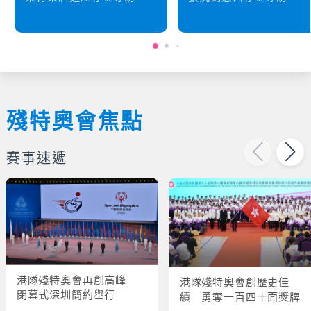
殘特奧會焦點
賽事速遞
港隊殘特奧會再創高峰
港隊殘特奧會創歷史佳
閉幕式深圳簡約舉行
績 勇奪一百四十面獎牌