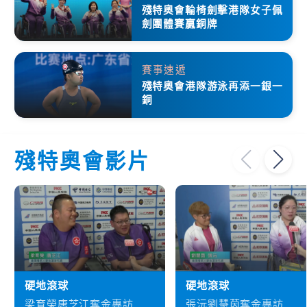
殘特奧會輪椅劍擊港隊女子佩
劍團體賽贏銅牌
賽事速遞
殘特奧會港隊游泳再添一銀一
銅
殘特奧會影片
硬地滾球
硬地滾球
梁育榮唐芝江奪金專訪
張沅劉慧茵奪金專訪