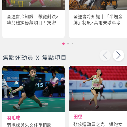
全運會冷知識｜鞦韆對決×
全運會冷知識｜「半塊金
幼兒體操秘藏項目！揭密
牌」制度×高爾夫球車考牌
「破41項世界紀錄」驚人
奇規！3大趣味幕後故事大
現場
公開
焦點運動員 X 焦點項目
田徑
羽毛球
殘疾運動員之光 短跑女
羽毛球與朱文佳爭銅牌