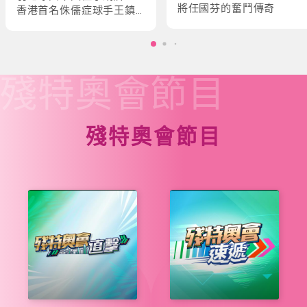
將任國芬的奮鬥傳奇
香港首名侏儒症球手王鎮
炎的奮鬥故事
殘特奧會
節目
殘特奧會節目