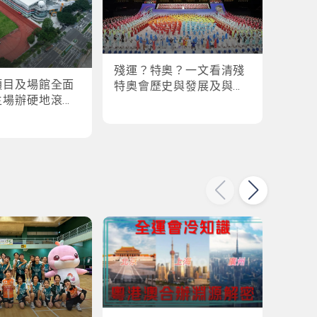
殘運？特奧？一文看清殘
盤點
項目及場館全面
特奧會歷史與發展及與全
奧會
主場辦硬地滾球
運會的關係
各橫掃
乒乓球