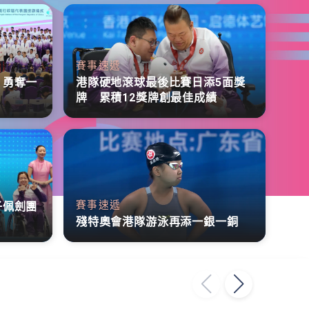
賽事速遞
 勇奪一
港隊硬地滾球最後比賽日添5面獎
牌 累積12獎牌創最佳成績
賽事速遞
子佩劍團
殘特奧會港隊游泳再添一銀一銅