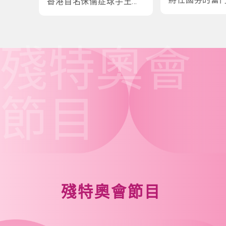
香港首名侏儒症球手王鎮
炎的奮鬥故事
殘特奧會
節目
殘特奧會節目