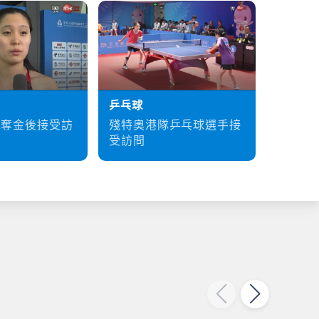
乒乓球
硬地滾
殘特奧港隊乒乓球選手接
梁育榮
泳奪金後接受訪
受訪問