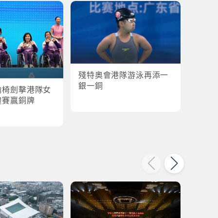
殘特奧會港隊游泳再添一
殘特奧
銀一銅
輪椅劍擊港隊女
港隊
體賽贏銅牌