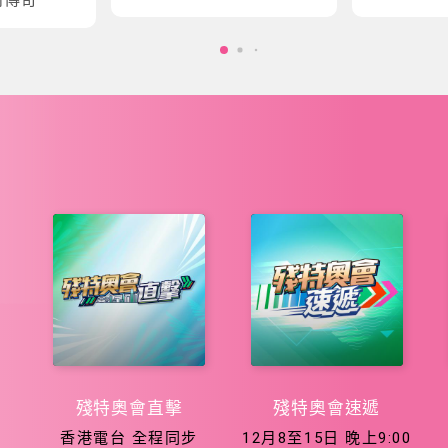
會五大泳項
會征程
殘特奧會直擊
殘特奧會速遞
香港電台 全程同步
12月8至15日 晚上9:00