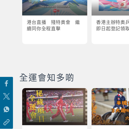
港台直播 殘特奧會 繼
香港主辦特奧
續同你全程直擊
即日起登記領
全運會知多啲