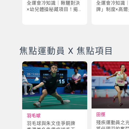
全運會冷知識｜鞦韆對決
全運會冷知識
×幼兒體操秘藏項目！揭
牌」制度×高爾
密「破41項世界紀錄」驚
牌奇規！3大趣
人現場
事大公開
焦點運動員 X 焦點項目
田徑
羽毛球
殘疾運動員之
羽毛球與朱文佳爭銅牌
將任國芬的奮