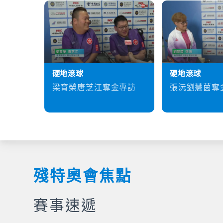
硬地滾球
硬地滾球
梁育榮唐芝江奪金專訪
張沅劉慧茵奪
殘特奧會焦點
賽事速遞