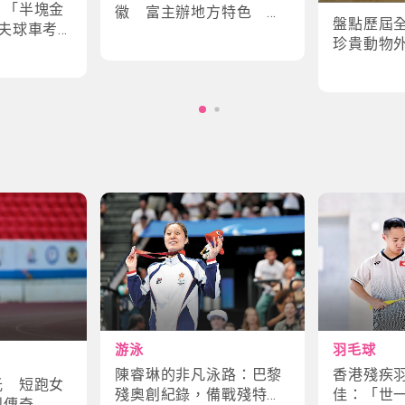
｜「半塊金
徽 富主辦地方特色 數
盤點歷屆
夫球車考
字設計更具創意
珍貴動物
味幕後故
角色
游泳
羽毛球
陳睿琳的非凡泳路：巴黎
香港殘疾
光 短跑女
殘奧創紀錄，備戰殘特奧
佳：「世
鬥傳奇