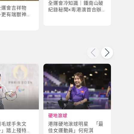
全運會冷知識｜鍾南山破
全運
全運會吉祥物
紀錄秘聞×粵港澳首合辦
手×1
外更有瑞獸神話
淵源！揭密賽場3大趣味
紀錄
故事
硬地滾球
輪椅
港隊硬地滾球明星 「最
殘特
羽毛球手朱文
佳女運動員」何宛淇
山體
一」踏上殘特奧