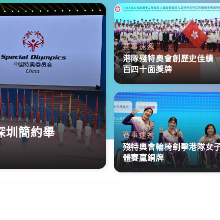
賽事速遞
港隊殘特奧會創歷史佳績
百四十面獎牌
深圳簡約舉
賽事速遞
殘特奧會輪椅劍擊港隊女
體賽贏銅牌