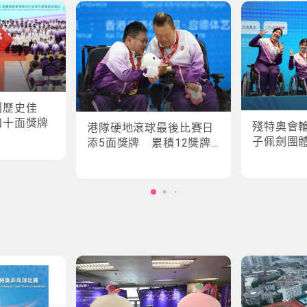
創歷史佳
四十面獎牌
殘特奧會
港隊硬地滾球最後比賽日
子佩劍團
添5面獎牌 累積12獎牌
創最佳成績