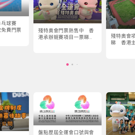
乒乓球賽
取免費門票
殘特奧會門票熱售中 香
殘特奧會
港承辦競賽項目一票睇所
睇 香港
有場次
輪椅劍擊
盤點歷屆全運會口號與會