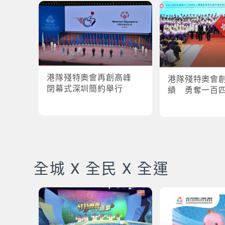
港隊殘特奧會再創高峰
港隊殘特奧會
閉幕式深圳簡約舉行
績 勇奪一百
全城 X 全民 X 全運