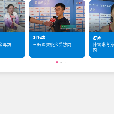
羽毛球
游泳
王鎮炎賽後接受訪問
金專訪
陳睿琳背
問