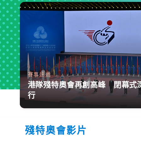
賽事速遞
港隊殘特奧會再創高峰 閉幕式
行
殘特奧會影片