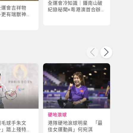
全運會冷知識｜鍾南山破
全運
全運會吉祥物
紀錄秘聞×粵港澳首合辦
手×1
外更有瑞獸神話
淵源！揭密賽場3大趣味
紀錄
故事
硬地滾球
輪椅
港隊硬地滾球明星 「最
殘特
羽毛球手朱文
佳女運動員」何宛淇
山體
一」踏上殘特奧