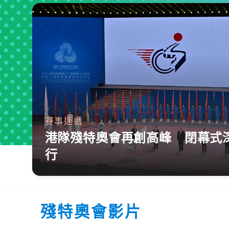
賽事速遞
港隊殘特奧會再創高峰 閉幕式
行
殘特奧會影片