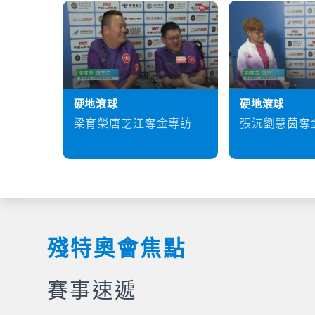
硬地滾球
硬地滾球
梁育榮唐芝江奪金專訪
張沅劉慧茵奪
殘特奧會焦點
賽事速遞