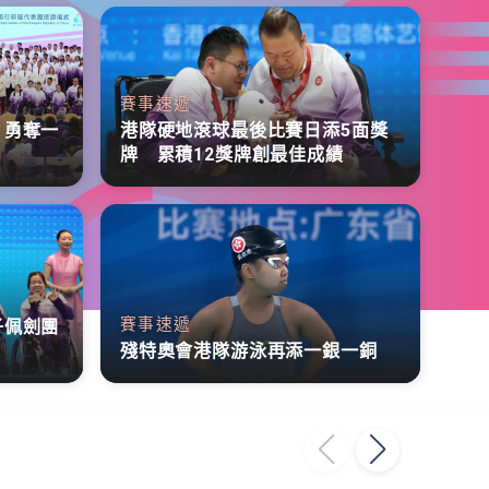
賽事速遞
 勇奪一
港隊硬地滾球最後比賽日添5面獎
牌 累積12獎牌創最佳成績
賽事速遞
子佩劍團
殘特奧會港隊游泳再添一銀一銅