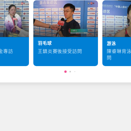
羽毛球
游泳
王鎮炎賽後接受訪問
金專訪
陳睿琳背
問