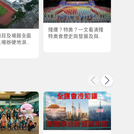
殘運？特奧？一文看清殘
盤點
項目及場館全面
特奧會歷史與發展及與全
奧會
主場辦硬地滾球
運會的關係
各橫掃
乒乓球