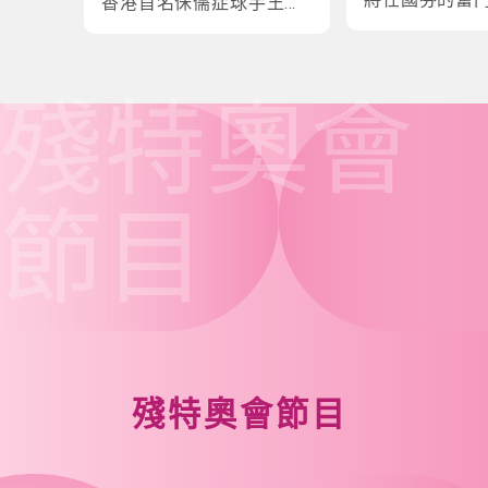
香港首名侏儒症球手王鎮
炎的奮鬥故事
殘特奧會
節目
殘特奧會節目