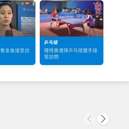
乒乓球
硬地滾
殘特奧港隊乒乓球選手接
梁育榮
泳奪金後接受訪
受訪問