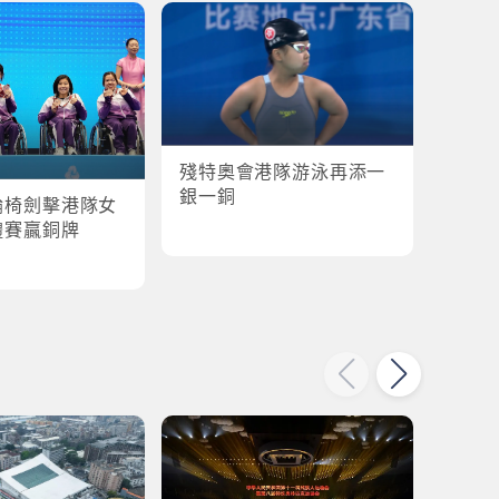
殘特奧會港隊游泳再添一
殘特奧
銀一銅
輪椅劍擊港隊女
港隊
體賽贏銅牌