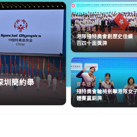
賽事速遞
港隊殘特奧會創歷史佳績
百四十面獎牌
深圳簡約舉
賽事速遞
殘特奧會輪椅劍擊港隊女
體賽贏銅牌