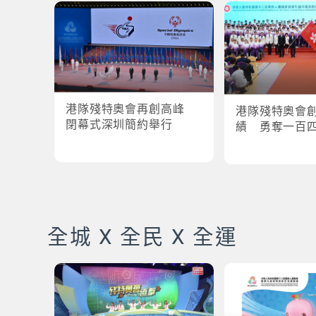
港隊殘特奧會再創高峰
港隊殘特奧會
閉幕式深圳簡約舉行
績 勇奪一百
全城 X 全民 X 全運