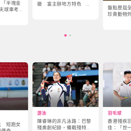
｜「半塊金
徽 富主辦地方特色 數
盤點歷屆
夫球車考
字設計更具創意
珍貴動物
味幕後故
角色
游泳
羽毛球
陳睿琳的非凡泳路：巴黎
香港殘疾
光 短跑女
殘奧創紀錄，備戰殘特奧
佳：「世
鬥傳奇