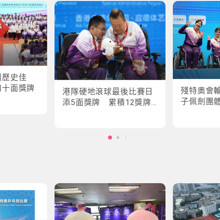
創歷史佳
四十面獎牌
殘特奧會
港隊硬地滾球最後比賽日
子佩劍團
添5面獎牌 累積12獎牌
創最佳成績