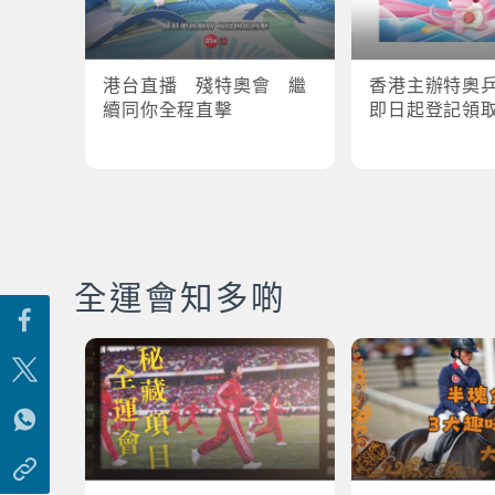
港台直播 殘特奧會 繼
香港主辦特奧
續同你全程直擊
即日起登記領
全運會知多啲