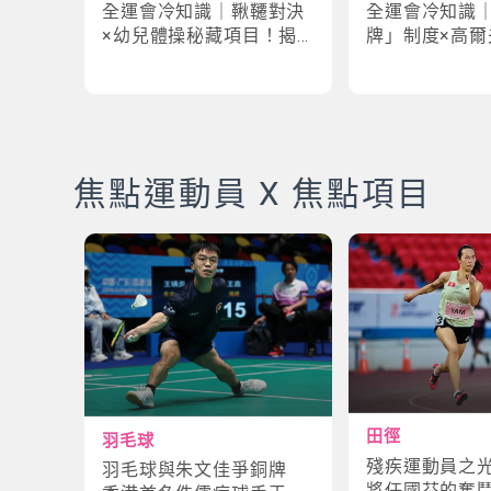
全運會冷知識｜鞦韆對決
全運會冷知識
×幼兒體操秘藏項目！揭
牌」制度×高爾
密「破41項世界紀錄」驚
牌奇規！3大趣
人現場
事大公開
焦點運動員 X 焦點項目
田徑
羽毛球
殘疾運動員之
羽毛球與朱文佳爭銅牌
將任國芬的奮