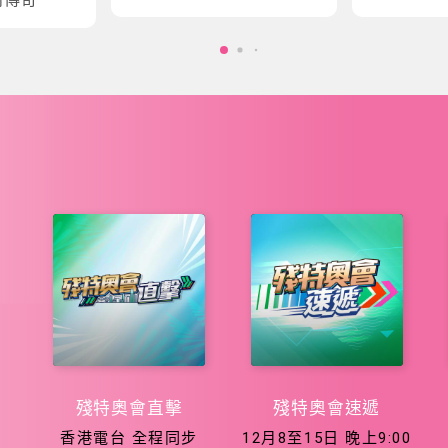
會五大泳項
會征程
殘特奧會直擊
殘特奧會速遞
香港電台 全程同步
12月8至15日 晚上9:00