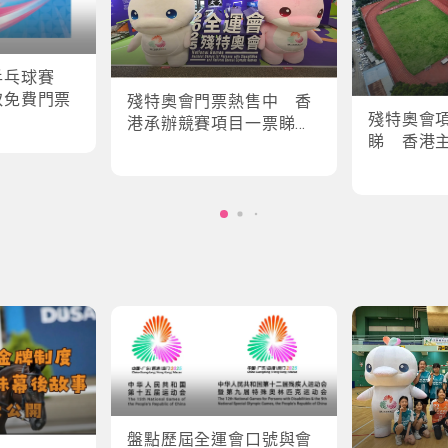
乒乓球賽
取免費門票
殘特奧會門票熱售中 香
殘特奧會
港承辦競賽項目一票睇所
睇 香港
有場次
輪椅劍擊
盤點歷屆全運會口號與會