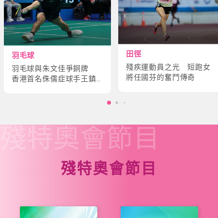
田徑
羽毛球
殘疾運動員之光 短跑女
羽毛球與朱文佳爭銅牌
將任國芬的奮鬥傳奇
香港首名侏儒症球手王鎮
炎的奮鬥故事
殘特奧會
節目
殘特奧會節目