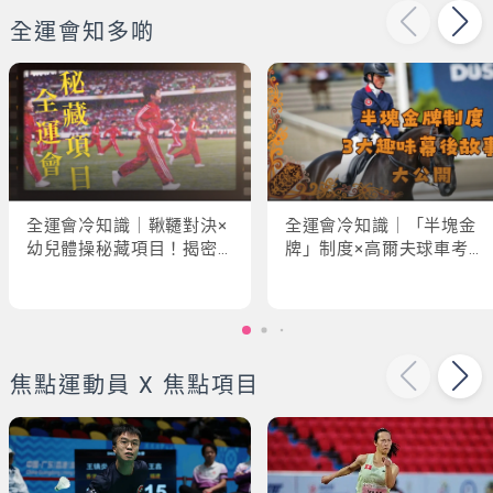
全運會知多啲
全運會冷知識｜鞦韆對決×
全運會冷知識｜「半塊金
幼兒體操秘藏項目！揭密
牌」制度×高爾夫球車考牌
「破41項世界紀錄」驚人
奇規！3大趣味幕後故事大
現場
公開
焦點運動員 X 焦點項目