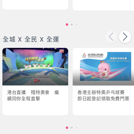
全城 X 全民 X 全運
港台直播 殘特奧會 繼
香港主辦特奧乒乓球賽
續同你全程直擊
即日起登記領取免費門票