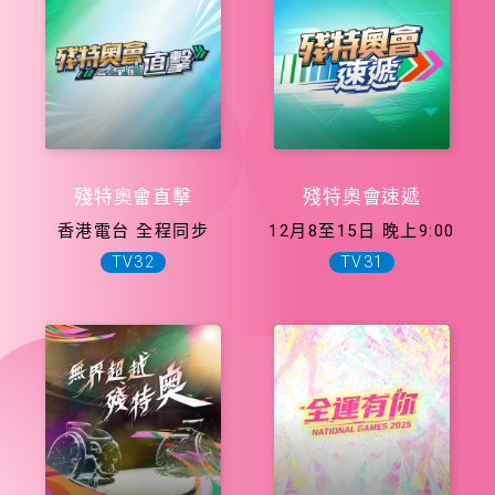
殘特奧會直擊
殘特奧會速遞
香港電台 全程同步
12月8至15日 晚上9:00
TV32
TV31