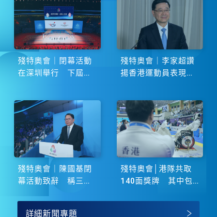
殘特奧會｜閉幕活動
殘特奧會｜李家超讚
在深圳舉行 下屆由
揚香港運動員表現卓
湖南省主辦
越 展現非凡鬥志
殘特奧會｜陳國基閉
殘特奧會│港隊共取
幕活動致辭 稱三地
140面獎牌 其中包
譜寫大灣區融合新篇
括51金
章
詳細新聞專題