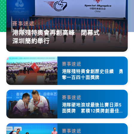
賽事速遞
港隊殘特奧會再創高峰 閉幕式
深圳簡約舉行
賽事速遞
港隊殘特奧會創歷史佳績 勇
奪一百四十面獎牌
賽事速遞
港隊硬地滾球最後比賽日添5
面獎牌 累積12獎牌創最佳成
績
賽事速遞