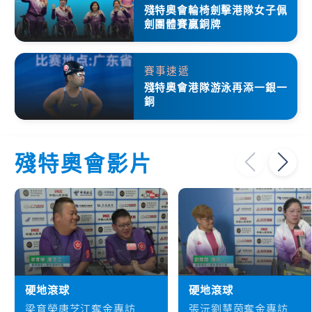
殘特奧會輪椅劍擊港隊女子佩
劍團體賽贏銅牌
賽事速遞
殘特奧會港隊游泳再添一銀一
銅
殘特奧會影片
硬地滾球
硬地滾球
梁育榮唐芝江奪金專訪
張沅劉慧茵奪金專訪