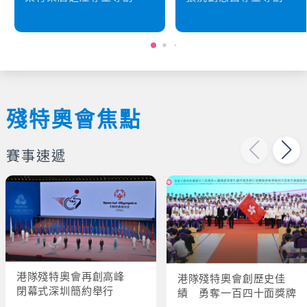
殘特奧會焦點
賽事速遞
港隊殘特奧會再創高峰
港隊殘特奧會創歷史佳
閉幕式深圳簡約舉行
績 勇奪一百四十面獎牌