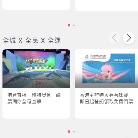
全城 X 全民 X 全運
港台直播 殘特奧會 繼
香港主辦特奧乒乓球賽
續同你全程直擊
即日起登記領取免費門票