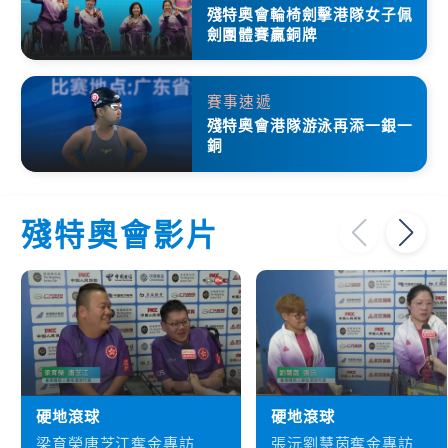
殘特奧會輪椅劍擊港隊女子佩
劍團體賽贏銅牌
賽事速遞
殘特奧會港隊游泳再添一銀一
銅
殘特奧會影片
硬地滾球
硬地滾球
梁育榮唐芝江奪金專訪
張沅劉慧茵奪金專訪