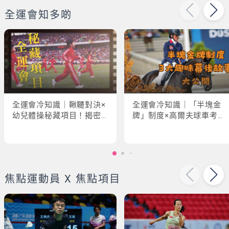
全運會知多啲
全運會冷知識｜鞦韆對決×
全運會冷知識｜「半塊金
幼兒體操秘藏項目！揭密
牌」制度×高爾夫球車考牌
「破41項世界紀錄」驚人
奇規！3大趣味幕後故事大
現場
公開
焦點運動員 X 焦點項目