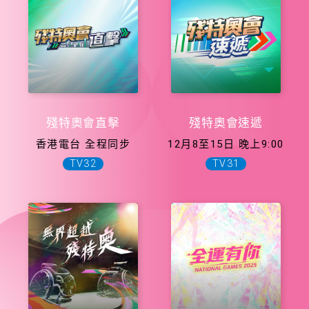
殘特奧會直擊
殘特奧會速遞
香港電台 全程同步
12月8至15日 晚上9:00
TV32
TV31