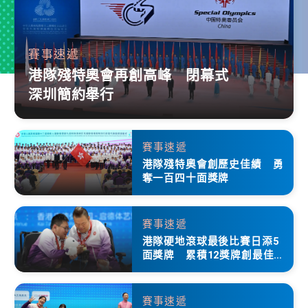
賽事速遞
港隊殘特奧會再創高峰 閉幕式
深圳簡約舉行
賽事速遞
港隊殘特奧會創歷史佳績 勇
奪一百四十面獎牌
賽事速遞
港隊硬地滾球最後比賽日添5
面獎牌 累積12獎牌創最佳成
績
賽事速遞