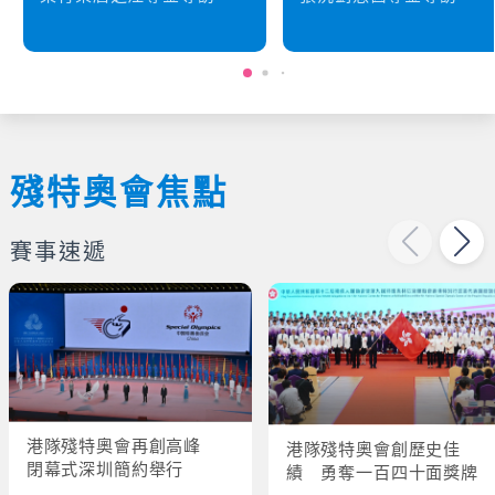
殘特奧會焦點
賽事速遞
港隊殘特奧會再創高峰
港隊殘特奧會創歷史佳
閉幕式深圳簡約舉行
績 勇奪一百四十面獎牌