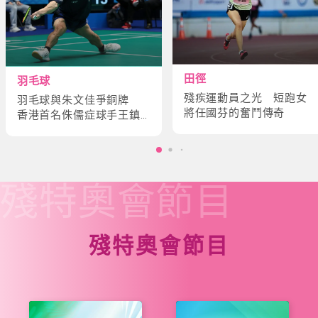
田徑
羽毛球
殘疾運動員之光 短跑女
羽毛球與朱文佳爭銅牌
將任國芬的奮鬥傳奇
香港首名侏儒症球手王鎮
炎的奮鬥故事
殘特奧會
節目
殘特奧會節目