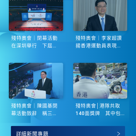
殘特奧會｜閉幕活動
殘特奧會｜李家超讚
在深圳舉行 下屆由
揚香港運動員表現卓
湖南省主辦
越 展現非凡鬥志
殘特奧會｜陳國基閉
殘特奧會│港隊共取
幕活動致辭 稱三地
140面獎牌 其中包
譜寫大灣區融合新篇
括51金
章
詳細新聞專題