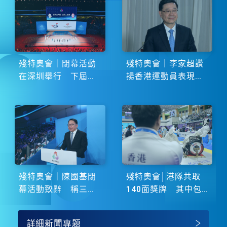
殘特奧會｜閉幕活動
殘特奧會｜李家超讚
在深圳舉行 下屆由
揚香港運動員表現卓
湖南省主辦
越 展現非凡鬥志
殘特奧會｜陳國基閉
殘特奧會│港隊共取
幕活動致辭 稱三地
140面獎牌 其中包
譜寫大灣區融合新篇
括51金
章
詳細新聞專題