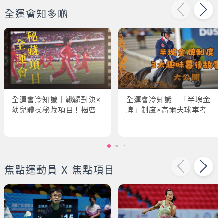
全運會知多啲
全運會冷知識｜鞦韆對決×
全運會冷知識｜「半塊金
幼兒體操秘藏項目！揭密
牌」制度×高爾夫球車考牌
「破41項世界紀錄」驚人
奇規！3大趣味幕後故事大
現場
公開
焦點運動員 X 焦點項目