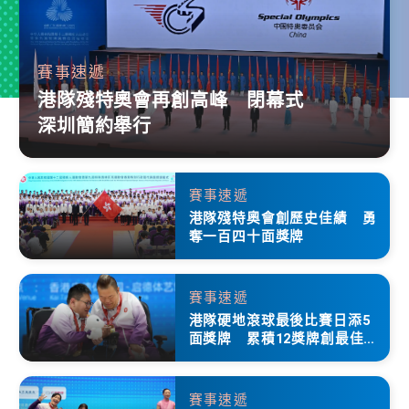
賽事速遞
港隊殘特奧會再創高峰 閉幕式
深圳簡約舉行
賽事速遞
港隊殘特奧會創歷史佳績 勇
奪一百四十面獎牌
賽事速遞
港隊硬地滾球最後比賽日添5
面獎牌 累積12獎牌創最佳成
績
賽事速遞