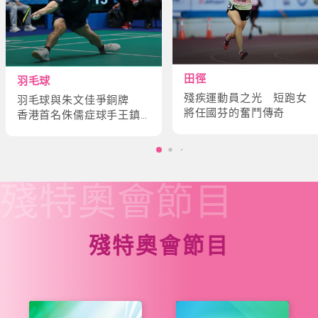
田徑
羽毛球
殘疾運動員之光 短跑女
羽毛球與朱文佳爭銅牌
將任國芬的奮鬥傳奇
香港首名侏儒症球手王鎮
炎的奮鬥故事
殘特奧會
節目
殘特奧會節目