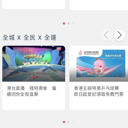
全城 X 全民 X 全運
港台直播 殘特奧會 繼
香港主辦特奧乒乓球賽
續同你全程直擊
即日起登記領取免費門票