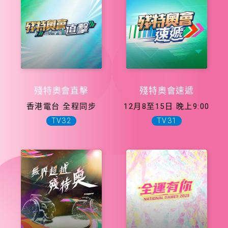
殘特奧會直擊
殘特奧會速遞
香港電台 全程同步
12月8至15日 晚上9:00
TV32
TV31