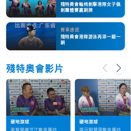
殘特奧會輪椅劍擊港隊女子佩
劍團體賽贏銅牌
賽事速遞
殘特奧會港隊游泳再添一銀一
銅
殘特奧會影片
硬地滾球
硬地滾球
梁育榮唐芝江奪金專訪
張沅劉慧茵奪金專訪