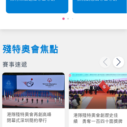
殘特奧會焦點
賽事速遞
港隊殘特奧會再創高峰
港隊殘特奧會創歷史佳
閉幕式深圳簡約舉行
績 勇奪一百四十面獎牌