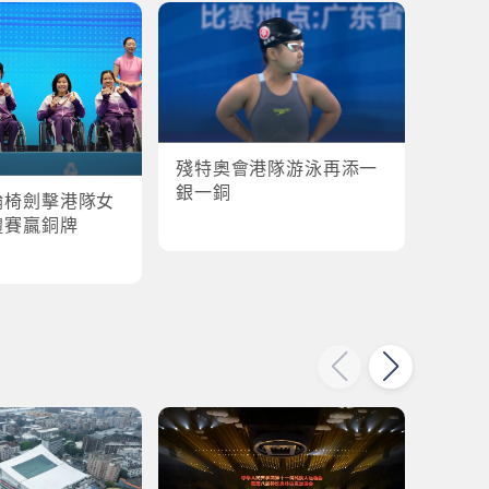
殘特奧會港隊游泳再添一
殘特奧
銀一銅
輪椅劍擊港隊女
港隊
體賽贏銅牌