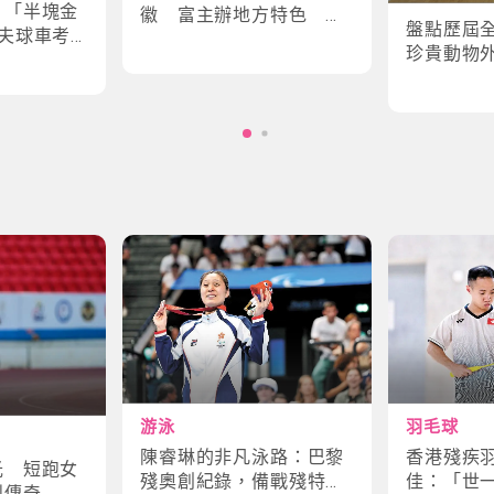
｜「半塊金
徽 富主辦地方特色 數
盤點歷屆
夫球車考
字設計更具創意
珍貴動物
味幕後故
角色
游泳
羽毛球
陳睿琳的非凡泳路：巴黎
香港殘疾
光 短跑女
殘奧創紀錄，備戰殘特奧
佳：「世
鬥傳奇