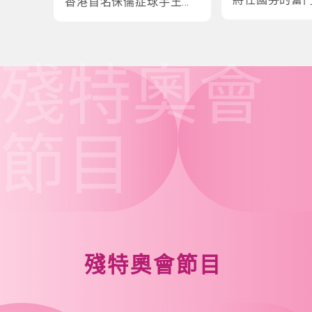
香港首名侏儒症球手王鎮
炎的奮鬥故事
殘特奧會
節目
殘特奧會節目