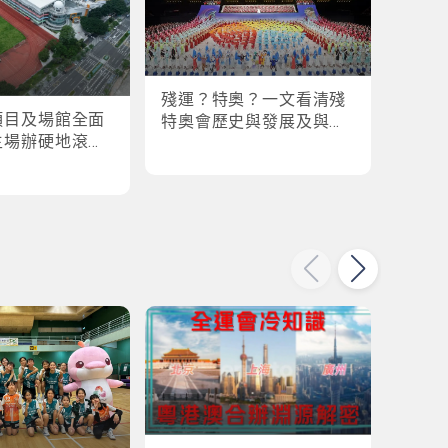
殘運？特奧？一文看清殘
盤點
項目及場館全面
特奧會歷史與發展及與全
奧會
主場辦硬地滾球
運會的關係
各橫掃
乒乓球