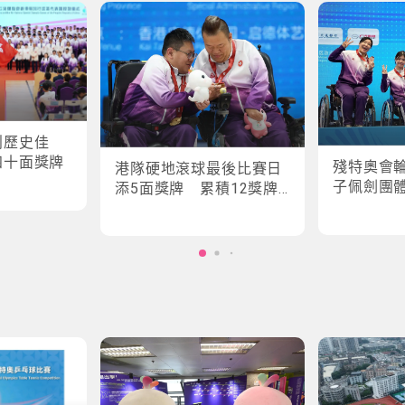
創歷史佳
四十面獎牌
殘特奧會
港隊硬地滾球最後比賽日
子佩劍團
添5面獎牌 累積12獎牌
創最佳成績