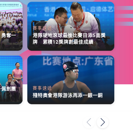
賽事速遞
 勇奪一
港隊硬地滾球最後比賽日添5面獎
牌 累積12獎牌創最佳成績
賽事速遞
子佩劍團
殘特奧會港隊游泳再添一銀一銅