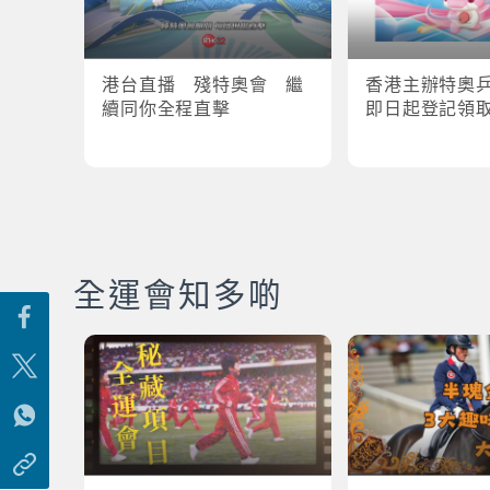
港台直播 殘特奧會 繼
香港主辦特奧
續同你全程直擊
即日起登記領
全運會知多啲