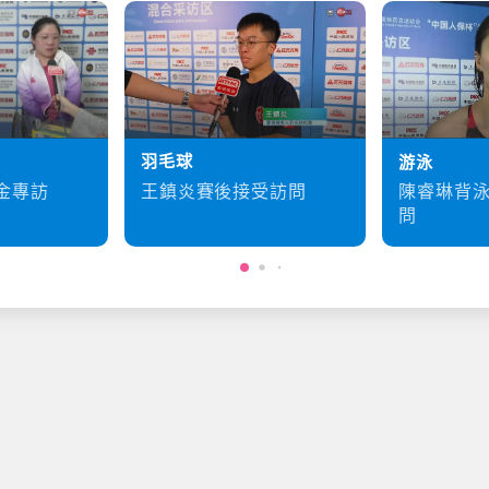
羽毛球
游泳
王鎮炎賽後接受訪問
金專訪
陳睿琳背
問