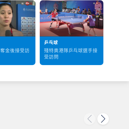
乒乓球
硬地滾
殘特奧港隊乒乓球選手接
梁育榮
泳奪金後接受訪
受訪問