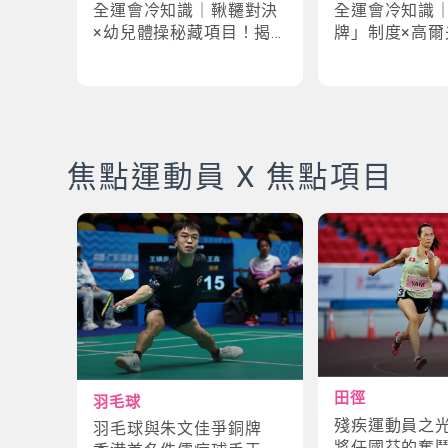
全運會冷知識｜鞦韆對決
全運會冷知識
×幼兒體操秘藏項目！揭
牌」制度×高爾
密「破41項世界紀錄」驚
牌奇規！3大趣
人現場
事大公開
焦點運動員 X 焦點項目
田徑
羽毛球
殘疾運動員之
羽毛球與朱文佳爭銅牌
將任國芬的奮