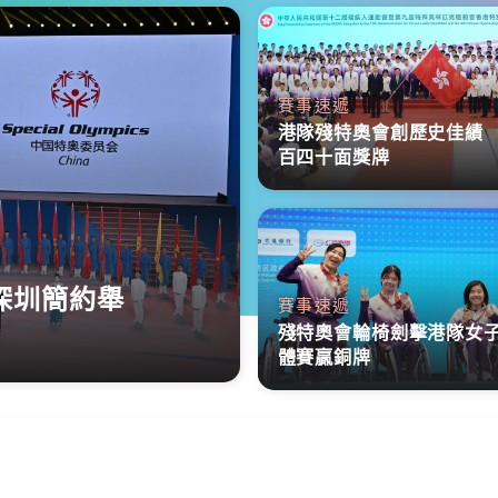
賽事速遞
港隊殘特奧會創歷史佳績
百四十面獎牌
深圳簡約舉
賽事速遞
殘特奧會輪椅劍擊港隊女
體賽贏銅牌