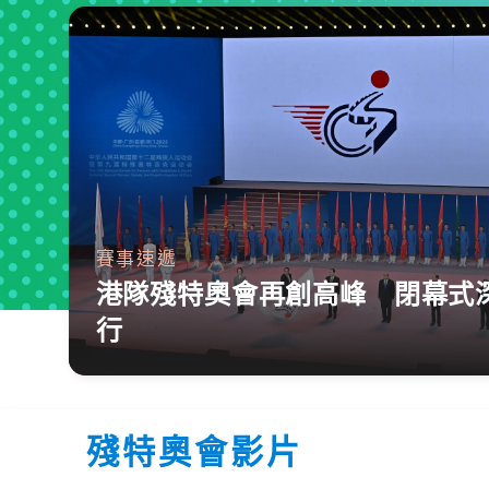
賽事速遞
港隊殘特奧會再創高峰 閉幕式
行
殘特奧會影片