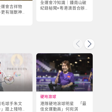
全運會冷知識｜鍾南山破
全運
全運會吉祥物
紀錄秘聞×粵港澳首合辦
手×1
外更有瑞獸神話
淵源！揭密賽場3大趣味
紀錄
故事
硬地滾球
輪椅
港隊硬地滾球明星 「最
殘特
羽毛球手朱文
佳女運動員」何宛淇
山體
一」踏上殘特奧