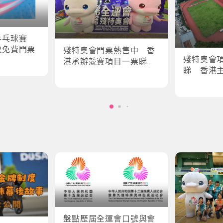
乒乓球賽
取免費門票
殘特奧會門票熱售中 香
殘特奧會
港承辦競賽項目一票睇所
睇 香港
有場次
輪椅劍擊
盤點歷屆全運會口號與會