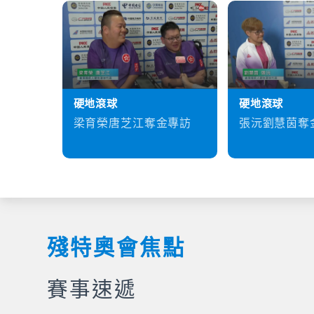
硬地滾球
硬地滾球
梁育榮唐芝江奪金專訪
張沅劉慧茵奪
殘特奧會焦點
賽事速遞