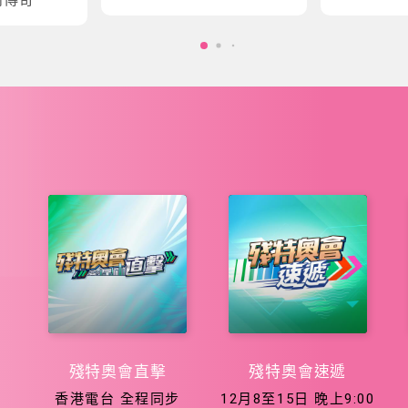
會五大泳項
會征程
殘特奧會直擊
殘特奧會速遞
香港電台 全程同步
12月8至15日 晚上9:00