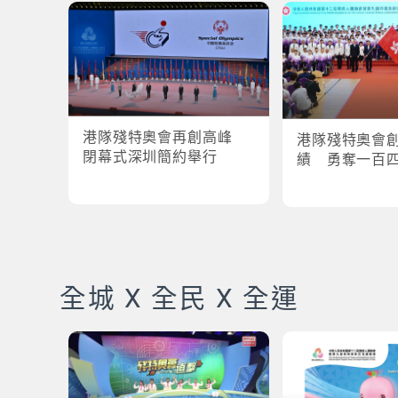
港隊殘特奧會再創高峰
港隊殘特奧會
閉幕式深圳簡約舉行
績 勇奪一百
全城 X 全民 X 全運