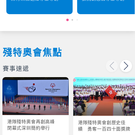
殘特奧會焦點
賽事速遞
港隊殘特奧會再創高峰
港隊殘特奧會創歷史佳
閉幕式深圳簡約舉行
績 勇奪一百四十面獎牌