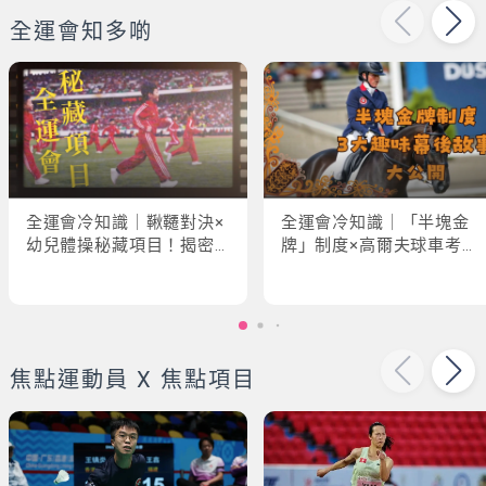
全運會知多啲
全運會冷知識｜鞦韆對決×
全運會冷知識｜「半塊金
幼兒體操秘藏項目！揭密
牌」制度×高爾夫球車考牌
「破41項世界紀錄」驚人
奇規！3大趣味幕後故事大
現場
公開
焦點運動員 X 焦點項目