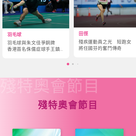
田徑
羽毛球
殘疾運動員之光 短跑女
羽毛球與朱文佳爭銅牌
將任國芬的奮鬥傳奇
香港首名侏儒症球手王鎮
炎的奮鬥故事
殘特奧會
節目
殘特奧會節目