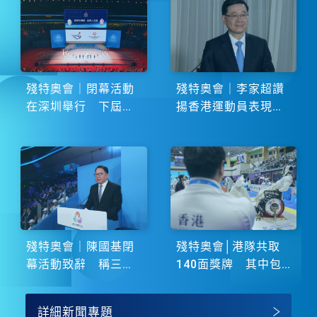
殘特奧會｜閉幕活動
殘特奧會｜李家超讚
在深圳舉行 下屆由
揚香港運動員表現卓
湖南省主辦
越 展現非凡鬥志
殘特奧會｜陳國基閉
殘特奧會│港隊共取
幕活動致辭 稱三地
140面獎牌 其中包
譜寫大灣區融合新篇
括51金
章
詳細新聞專題