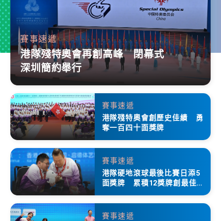
賽事速遞
港隊殘特奧會再創高峰 閉幕式
深圳簡約舉行
賽事速遞
港隊殘特奧會創歷史佳績 勇
奪一百四十面獎牌
賽事速遞
港隊硬地滾球最後比賽日添5
面獎牌 累積12獎牌創最佳成
績
賽事速遞