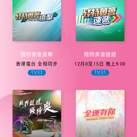
殘特奧會直擊
殘特奧會速遞
香港電台 全程同步
12月8至15日 晚上9:00
TV32
TV31