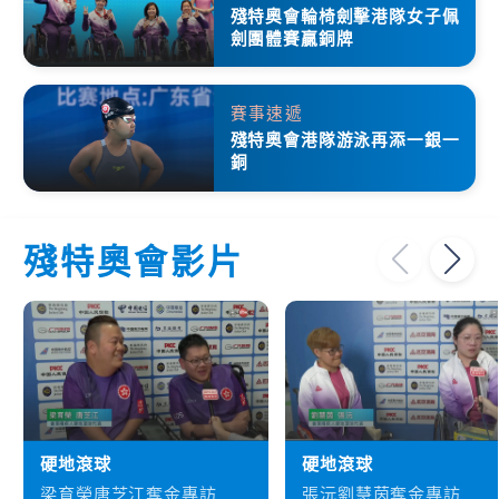
殘特奧會輪椅劍擊港隊女子佩
劍團體賽贏銅牌
賽事速遞
殘特奧會港隊游泳再添一銀一
銅
殘特奧會影片
硬地滾球
硬地滾球
梁育榮唐芝江奪金專訪
張沅劉慧茵奪金專訪