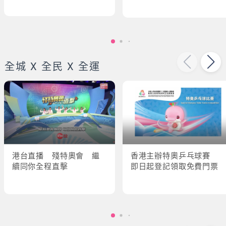
全城 X 全民 X 全運
港台直播 殘特奧會 繼
香港主辦特奧乒乓球賽
續同你全程直擊
即日起登記領取免費門票