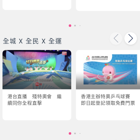
全城 X 全民 X 全運
港台直播 殘特奧會 繼
香港主辦特奧乒乓球賽
續同你全程直擊
即日起登記領取免費門票