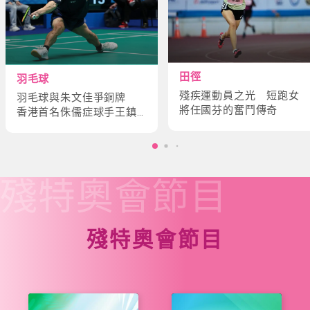
田徑
羽毛球
殘疾運動員之光 短跑女
羽毛球與朱文佳爭銅牌
將任國芬的奮鬥傳奇
香港首名侏儒症球手王鎮
炎的奮鬥故事
殘特奧會
節目
殘特奧會節目