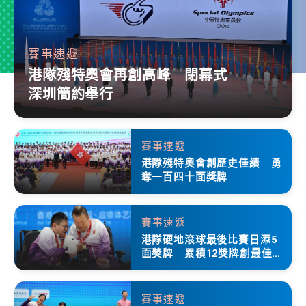
賽事速遞
港隊殘特奧會再創高峰 閉幕式
深圳簡約舉行
賽事速遞
港隊殘特奧會創歷史佳績 勇
奪一百四十面獎牌
賽事速遞
港隊硬地滾球最後比賽日添5
面獎牌 累積12獎牌創最佳成
績
賽事速遞