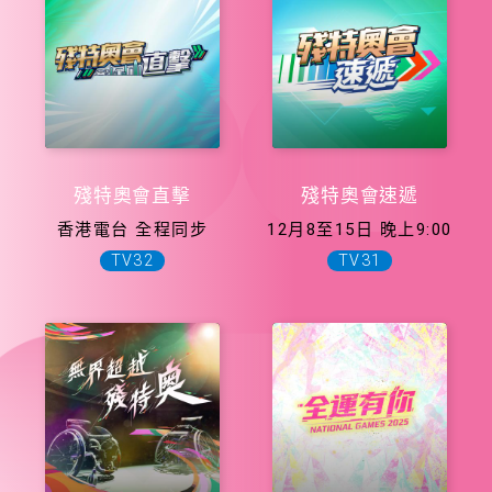
殘特奧會直擊
殘特奧會速遞
香港電台 全程同步
12月8至15日 晚上9:00
TV32
TV31