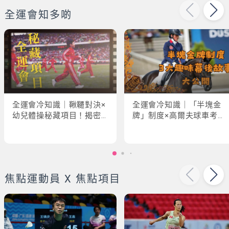
全運會知多啲
全運會冷知識｜鞦韆對決×
全運會冷知識｜「半塊金
幼兒體操秘藏項目！揭密
牌」制度×高爾夫球車考牌
「破41項世界紀錄」驚人
奇規！3大趣味幕後故事大
現場
公開
焦點運動員 X 焦點項目