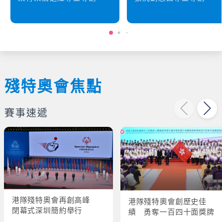
殘特奧會焦點
賽事速遞
港隊殘特奧會再創高峰
港隊殘特奧會創歷史佳
閉幕式深圳簡約舉行
績 勇奪一百四十面獎牌