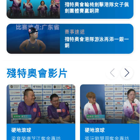
殘特奧會輪椅劍擊港隊女子佩
劍團體賽贏銅牌
賽事速遞
殘特奧會港隊游泳再添一銀一
銅
殘特奧會影片
硬地滾球
硬地滾球
梁育榮唐芝江奪金專訪
張沅劉慧茵奪金專訪