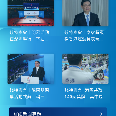
殘特奧會｜閉幕活動
殘特奧會｜李家超讚
在深圳舉行 下屆由
揚香港運動員表現卓
湖南省主辦
越 展現非凡鬥志
殘特奧會｜陳國基閉
殘特奧會│港隊共取
幕活動致辭 稱三地
140面獎牌 其中包
譜寫大灣區融合新篇
括51金
章
詳細新聞專題