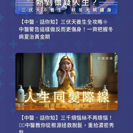
【中醫．話你知】三伏天養生全攻略🌞
中醫警告這樣做反而更傷身！一齊把握冬
病夏治黃金期
【中醫．話你知】三千煩惱絲不再煩惱！
💇‍♂️中醫教你從根源拯救脫髮，重拾濃密秀
髮