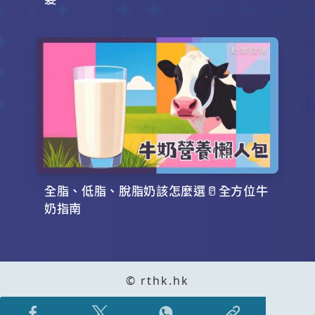
全脂、低脂、脫脂奶該怎麼選🥛全方位牛
奶指南
© rthk.hk