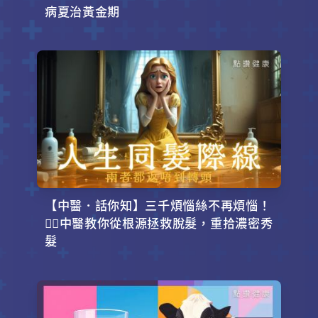
病夏治黃金期
【中醫．話你知】三千煩惱絲不再煩惱！
💇‍♂️中醫教你從根源拯救脫髮，重拾濃密秀
髮