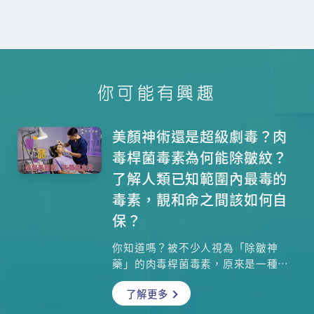
你可能有興趣
美顏神術還是超級劇毒？肉
毒桿菌毒素為何能除皺紋？
了解人類已知範圍內最毒的
毒素，靚和命之間該如何自
保？
你知道嗎？被不少人視為「除皺神
藥」的肉毒桿菌毒素，原來是一種超
級毒素，1克已能殺死1000萬人！這
了解更多
種超強毒素除皺的原理是甚麼？基督
教聯合醫院臨床毒理部及香港中毒控