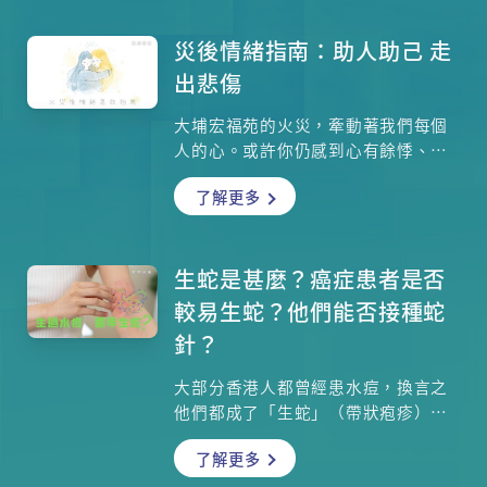
制中心顧問醫生陳志強醫生講解如果
不幸中毒，會出現甚麼症狀？現時的
災後情緒指南：助人助己 走
解毒劑能否完全清除體內毒素？不想
出悲傷
中毒、甚至出現致命危險，選擇由註
冊醫生注射是重中之重！
大埔宏福苑的火災，牽動著我們每個
人的心。或許你仍感到心有餘悸、焦
慮不安，甚至在這幾日難以安眠。請
了解更多
記得，你不是獨自一人。我們關心你
與家人的身心健康，並準備了實用的
心理安頓方法、家長輔導建議以及情
緒支援渠道。讓我們陪在你身邊，一
生蛇是甚麼？癌症患者是否
同走過這段艱難的時期。
較易生蛇？他們能否接種蛇
針？
大部分香港人都曾經患水痘，換言之
他們都成了「生蛇」（帶狀疱疹）的
預備軍，而免疫力明顯較差的癌症患
了解更多
者，「生蛇」的風險會否較高？他們
可否接種疫苗（俗稱蛇針）來預防