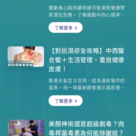
運動後心跳持續快速可能會對健康帶
來潛在危機。了解運動中的心跳率變
化及其影響，對於預防心血管疾病至
了解更多
關重要。本文將深入解析運動心跳率
的正常範圍及計算公式，並探討過高
心跳率可能引發的健康風險及低心跳
率的好處。了解這些資訊，能幫助運
【對抗濕疹全攻略】中西醫
動員和健身愛好者更安全的訓練，避
合璧＋生活管理，重拾健康
免過度負荷對身體造成的傷害。
皮膚！
香港天氣忽冷忽熱，成為濕疹發作的
溫床。而一項最新調查揭示濕疹患者
的困境！超過七成在職患者曾使用類
了解更多
固醇藥膏，但僅不足四成人滿意其效
果。更令人心痛的是，超過三成患者
曾在職場遭受排斥或嘲笑，甚至有人
因此辭職。濕疹雖然反覆，但絕非無
美顏神術還是超級劇毒？肉
法控制。結合西醫對皮膚屏障與細菌
毒桿菌毒素為何能除皺紋？