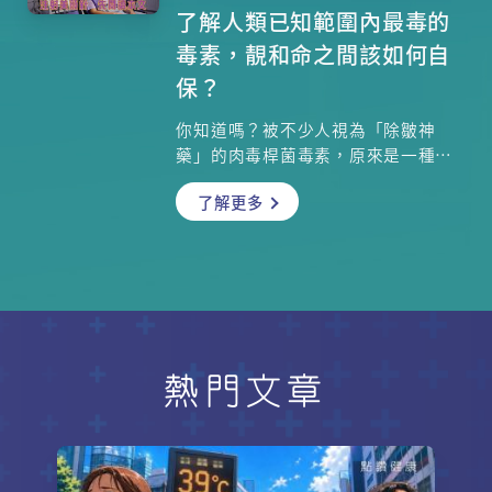
的深入理解，以及中醫從內在調理體
了解人類已知範圍內最毒的
質的辨證論治，再配合良好的生活習
毒素，靚和命之間該如何自
慣，患者能有效控制病情。立即了解
詳細成因，從根源對抗濕疹！
保？
你知道嗎？被不少人視為「除皺神
藥」的肉毒桿菌毒素，原來是一種超
級毒素，1克已能殺死1000萬人！這
了解更多
種超強毒素除皺的原理是甚麼？基督
教聯合醫院臨床毒理部及香港中毒控
制中心顧問醫生陳志強醫生講解如果
不幸中毒，會出現甚麼症狀？現時的
解毒劑能否完全清除體內毒素？不想
中毒、甚至出現致命危險，選擇由註
冊醫生注射是重中之重！
熱門文章