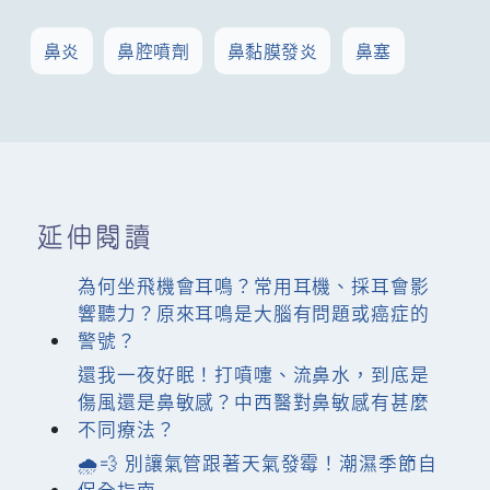
鼻炎
鼻腔噴劑
鼻黏膜發炎
鼻塞
延伸閱讀
為何坐飛機會耳鳴？常用耳機、採耳會影
響聽力？原來耳鳴是大腦有問題或癌症的
警號？
還我一夜好眠！打噴嚏、流鼻水，到底是
傷風還是鼻敏感？中西醫對鼻敏感有甚麼
不同療法？
🌧️💨 別讓氣管跟著天氣發霉！潮濕季節自
保全指南