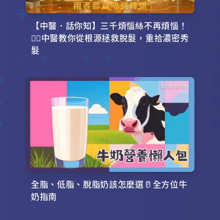
【中醫．話你知】三千煩惱絲不再煩惱！
💇‍♂️中醫教你從根源拯救脫髮，重拾濃密秀
髮
全脂、低脂、脫脂奶該怎麼選🥛全方位牛
奶指南