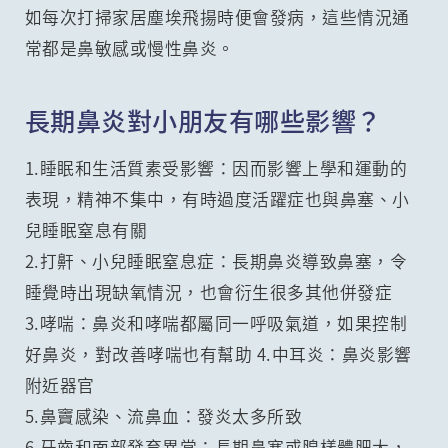
如每次打掃家居塵埃飛揚時便會發病，這些情況通
常都是鼻敏感或慢性鼻炎。
長期鼻炎對小朋友有哪些影響？
1.睡眠和生活質素受影響：因而影響上學和運動的
表現，精神不集中，有時過度活躍症也與鼻塞、小
兒睡眠窒息有關
2.打鼾、小兒睡眠窒息症：長期鼻炎導致鼻塞，令
睡覺時出現缺氧情況，也會衍生很多其他併發症
3.哮喘：鼻炎和哮喘都屬同一呼吸氣道，如果控制
好鼻炎，對改善哮喘也有幫助 4.中耳炎：鼻炎影響
附近器官
5.鼻竇感染、流鼻血：發炎太多所致
6.牙齒和面部發育異常：長期鼻塞或腺樣體肥大，