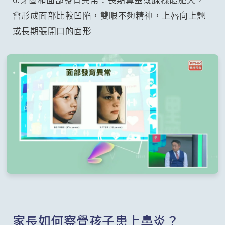
會形成面部比較凹陷，雙眼不夠精神，上唇向上翹
或長期張開口的面形
家長如何察覺孩子患上鼻炎？