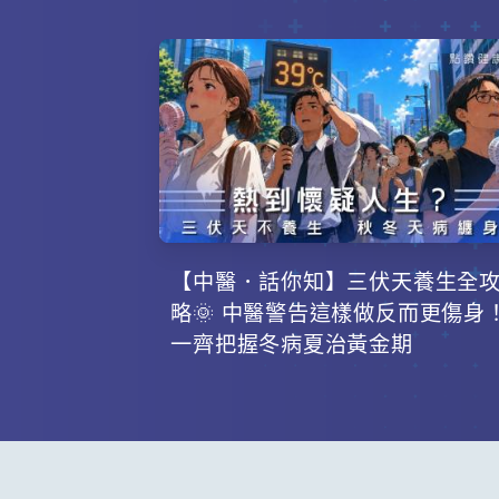
【中醫．話你知】三伏天養生全
略🌞 中醫警告這樣做反而更傷身
一齊把握冬病夏治黃金期