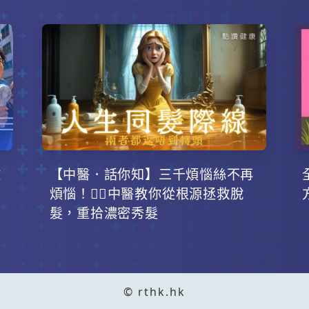
攻
【中醫．話你知】三千煩惱絲不再
！
煩惱！💇‍♂️中醫教你從根源拯救脫
髮，重拾濃密秀髮
© rthk.hk