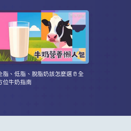
全脂、低脂、脫脂奶該怎麼選🥛全
方位牛奶指南