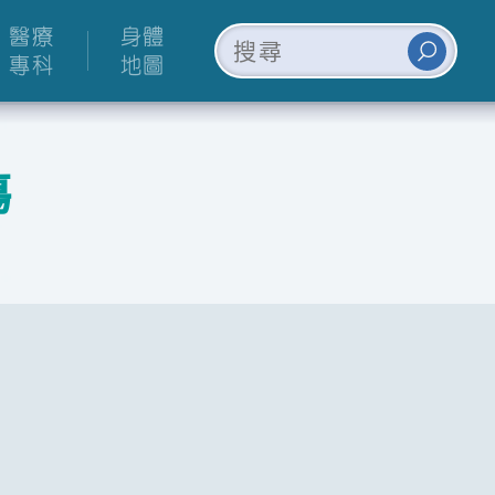
醫療
身體
專科
地圖
傷