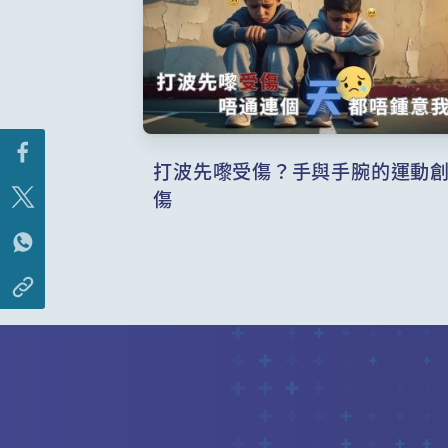
打波先嚟受傷？手與手腕的運動
傷