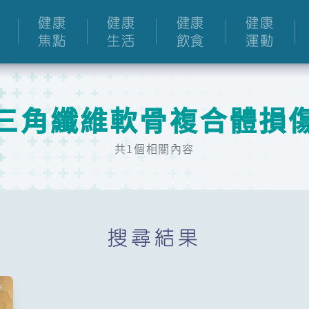
健康
健康
健康
健康
焦點
生活
飲食
運動
三角纖維軟骨複合體損
共1個相關內容
搜尋結果