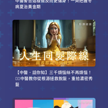
中醫警告這樣做反而更傷身！一齊把握冬
病夏治黃金期
【中醫．話你知】三千煩惱絲不再煩惱！
💇‍♂️中醫教你從根源拯救脫髮，重拾濃密秀
髮