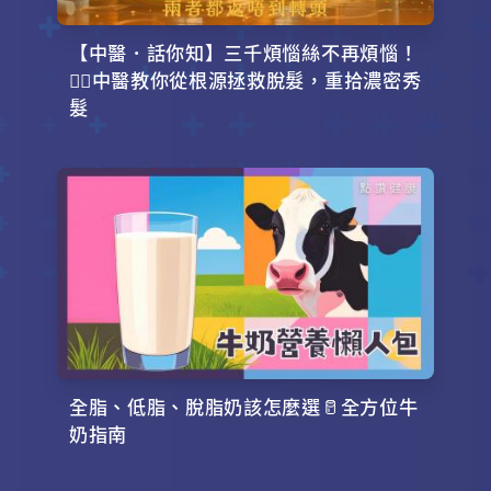
【中醫．話你知】三千煩惱絲不再煩惱！
💇‍♂️中醫教你從根源拯救脫髮，重拾濃密秀
髮
全脂、低脂、脫脂奶該怎麼選🥛全方位牛
奶指南