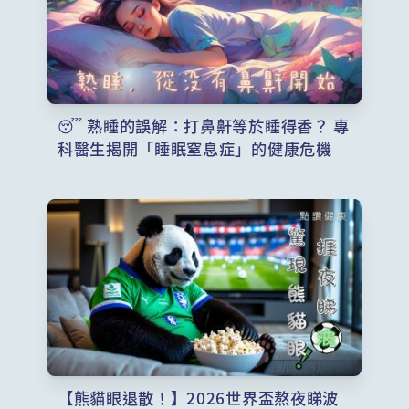
😴 熟睡的誤解：打鼻鼾等於睡得香？ 專
科醫生揭開「睡眠窒息症」的健康危機
【熊貓眼退散！】2026世界盃熬夜睇波