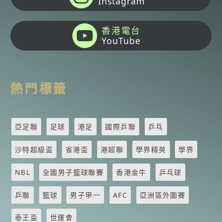
Instagram
香港電台
YouTube
熱門標籤
亞足聯
足球
港足
國際乒聯
乒乓
沙特超級盃
省港盃
港超聯
學界精英
學界
NBL
全國男子籃球聯賽
香港金牛
乒乓球
乒聯
籃球
男子甲一
AFC
亞洲區外圍賽
泰王盃
世運會