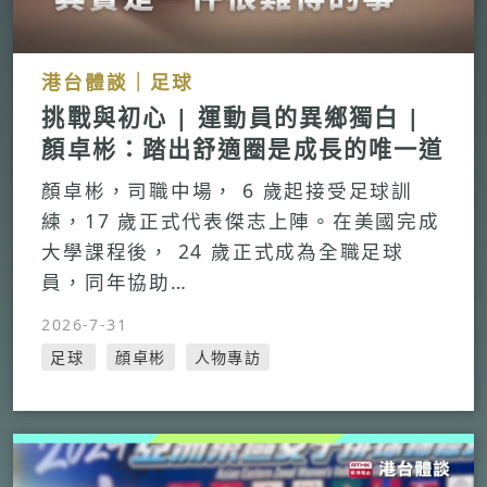
港台體談｜足球
挑戰與初心 | 運動員的異鄉獨白 |
顏卓彬：踏出舒適圈是成長的唯一道
路
顏卓彬，司職中場， 6 歲起接受足球訓
練，17 歲正式代表傑志上陣。在美國完成
大學課程後， 24 歲正式成為全職足球
員，同年協助…
2026-7-31
足球
顔卓彬
人物專訪