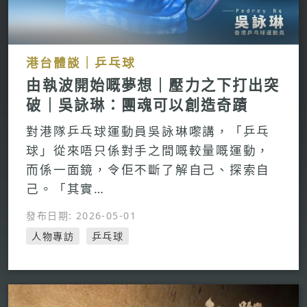
港台體談｜乒乓球
由執波開始嘅夢想｜壓力之下打出突
破｜吳詠琳：團魂可以創造奇蹟
對港隊乒乓球運動員吳詠琳嚟講，「乒乓
球」從來唔只係對手之間嘅較量嘅運動，
而係一面鏡，令佢不斷了解自己、探索自
己。「其實…
發布日期: 2026-05-01
人物專訪
乒乓球