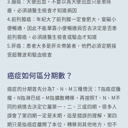
3.腸癌：大便出血，不要以為大便出血只是患痔
瘡，必須請醫生檢查才知道病因
4.前列腺癌：年紀大了前列腺一定會肥大，窒礙小
便暢通，因此不能單靠小便暢通與否去決定是否患
前列腺癌，必須請醫生檢查或驗血才知道
5.肝癌：患者大多是肝炎帶菌者，他們必須定期接
受超聲波和驗血檢查
癌症如何區分期數？
癌症的分期首先分為T、N、M三種情況：T指癌症腫
瘤，N指淋巴結，M指擴散轉移，再按照T、N、M不
同的病情去決定它屬第一、二、三或四期。很多人
誤會了第四期一定是末期，這是錯誤的理解，第四
期只是指癌症離開了本位，轉移到其他地方，但不