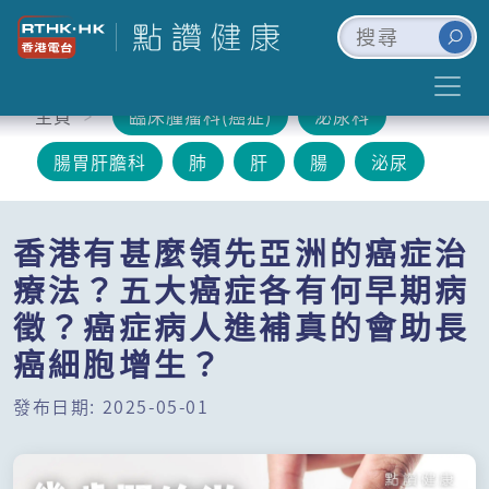
主頁
臨床腫瘤科(癌症)
泌尿科
腸胃肝膽科
肺
肝
腸
泌尿
香港有甚麼領先亞洲的癌症治
療法？五大癌症各有何早期病
徵？癌症病人進補真的會助長
癌細胞增生？
發布日期: 2025-05-01