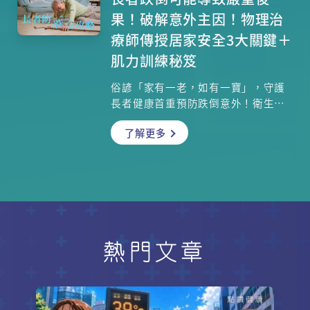
的GBT洗牙方法。
果！破解意外主因！物理治
療師傳授居家安全3大關鍵＋
肌力訓練秘笈
俗諺「家有一老，如有一寶」，守護
長者健康首重預防跌倒意外！衛生署
《非故意損傷統計調查報告書》揭露
了解更多
驚人數據：74.5%銀髮族受傷事故源
於跌倒，且年齡越高後果越嚴重。獨
居長者若跌倒失救，更可能危及性
命。究竟如何打造安全防護網？本文
整合醫學觀點與物理治療師實證策
略，帶您全面掌握防跌要領。
熱門文章