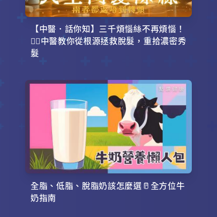
【中醫．話你知】三千煩惱絲不再煩惱！
💇‍♂️中醫教你從根源拯救脫髮，重拾濃密秀
髮
全脂、低脂、脫脂奶該怎麼選🥛全方位牛
奶指南