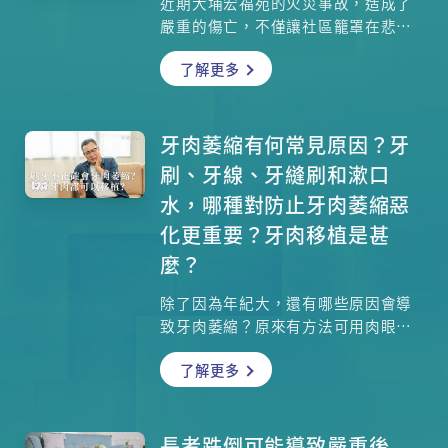
近期大埔宏福苑的火災事故，造成了
嚴重的傷亡，不僅讓社區籠罩在悲傷
之中，也對居民——特別是心智仍在發
了解更多
展中的兒童——帶來深遠的情緒衝擊。
當小朋友透過電視新聞、網路，甚至
親眼目睹火災後的場景，他們的心理
狀態會產生哪些變化？家長又該如何
牙肉萎縮有何常見原因？牙
辨識與尋求幫助？本文將深入探討災
刷、牙線、牙縫刷和漱口
後的兒童心理反應，並介紹專業的支
水，哪種對防止牙肉萎縮惡
援資源與治療方法。
化更重要？牙肉移植是甚
麼？
除了因為年紀大，還有哪些原因會導
致牙肉萎縮？原來有方法可用肉眼辨
認牙肉已經開始萎縮，如果真的出現
了解更多
這問題，有甚麼治療方法？牙刷、牙
線、牙縫刷和漱口水，哪種對防止牙
肉萎縮惡化更重要？牙科專科季超醫
生也會為你介紹牙肉移植手術和新式
長者跌倒可能導致嚴重後