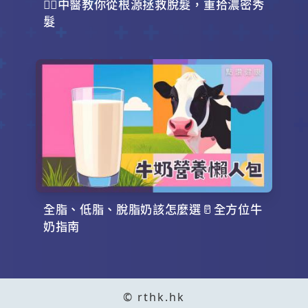
💇‍♂️中醫教你從根源拯救脫髮，重拾濃密秀
髮
全脂、低脂、脫脂奶該怎麼選🥛全方位牛
奶指南
© rthk.hk