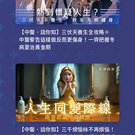
【中醫．話你知】三伏天養生全攻略🌞
中醫警告這樣做反而更傷身！一齊把握冬
病夏治黃金期
【中醫．話你知】三千煩惱絲不再煩惱！