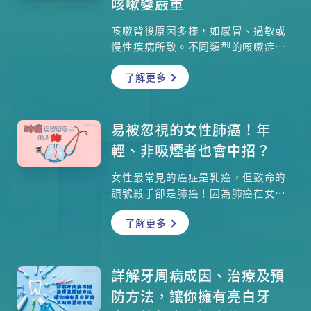
咳嗽變嚴重
咳嗽背後原因多樣，如感冒、過敏或
慢性疾病所致。不同類型的咳嗽症狀
各異，應對方法也需因人而異。本文
了解更多
將全面剖析咳嗽成因與分類，並分享
不宜食用的食物與中醫見解，幫助大
家找到合適的方法，改善咳嗽困擾。
易被忽視的女性肺癌！年
輕、非吸煙者也會中招？
女性最常見的癌症是乳癌，但致命的
頭號殺手卻是肺癌！因為肺癌在女性
身上很容易被忽視，究竟為何如此？
了解更多
有些人明明沒有吸煙卻患上肺癌，到
底哪些人屬於高危一族？不同階段的
肺癌治療方法如何？臨床腫瘤科專科
醫生盧頴嬋醫生為你拆開迷思。
詳解牙周病成因、治療及預
防方法，讓你擁有亮白牙