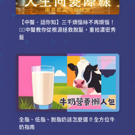
【中醫．話你知】三千煩惱絲不再煩惱！
💇‍♂️中醫教你從根源拯救脫髮，重拾濃密秀
髮
全脂、低脂、脫脂奶該怎麼選🥛全方位牛
奶指南