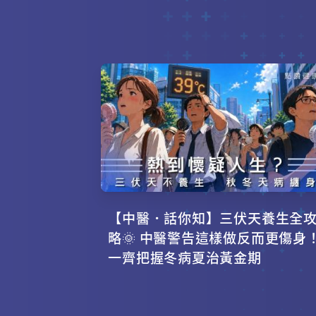
【中醫．話你知】三伏天養生全
略🌞 中醫警告這樣做反而更傷身
一齊把握冬病夏治黃金期