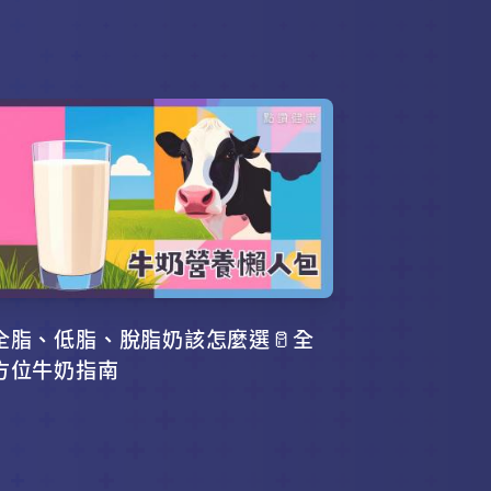
全脂、低脂、脫脂奶該怎麼選🥛全
方位牛奶指南