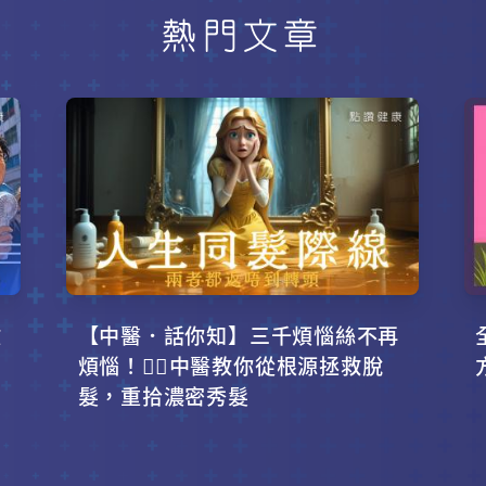
熱門文章
攻
【中醫．話你知】三千煩惱絲不再
！
煩惱！💇‍♂️中醫教你從根源拯救脫
髮，重拾濃密秀髮