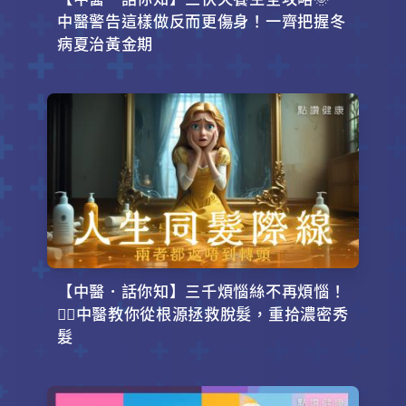
中醫警告這樣做反而更傷身！一齊把握冬
病夏治黃金期
【中醫．話你知】三千煩惱絲不再煩惱！
💇‍♂️中醫教你從根源拯救脫髮，重拾濃密秀
髮