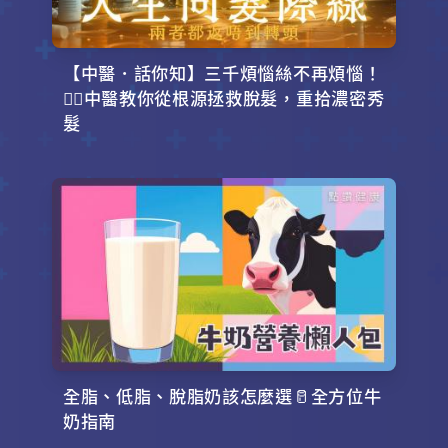
【中醫．話你知】三千煩惱絲不再煩惱！
💇‍♂️中醫教你從根源拯救脫髮，重拾濃密秀
髮
全脂、低脂、脫脂奶該怎麼選🥛全方位牛
奶指南