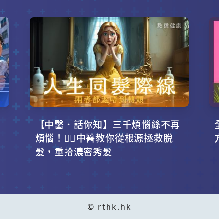
攻
【中醫．話你知】三千煩惱絲不再
！
煩惱！💇‍♂️中醫教你從根源拯救脫
髮，重拾濃密秀髮
© rthk.hk