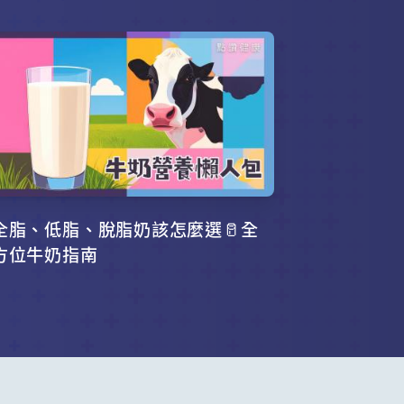
全脂、低脂、脫脂奶該怎麼選🥛全
方位牛奶指南