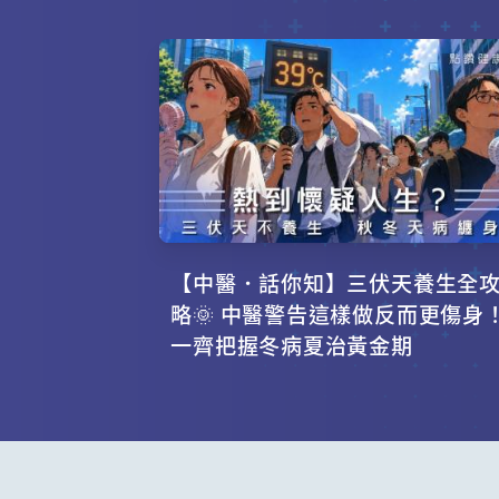
【中醫．話你知】三伏天養生全
略🌞 中醫警告這樣做反而更傷身
一齊把握冬病夏治黃金期