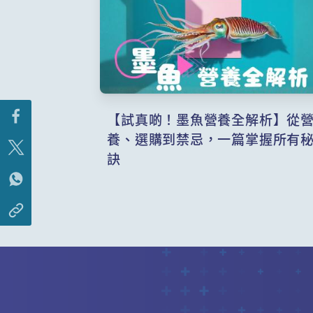
【試真啲！墨魚營養全解析】從
養、選購到禁忌，一篇掌握所有
訣