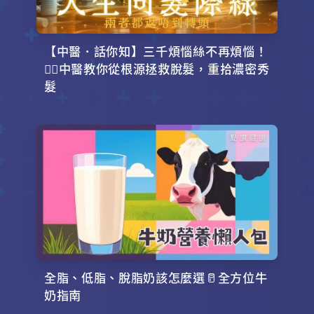
【中醫．話你知】三千煩惱絲不再煩惱！
💇‍♂️中醫教你從根源拯救脫髮，重拾濃密秀
髮
全脂、低脂、脫脂奶該怎麼選🥛全方位牛
奶指南