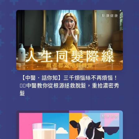
【中醫．話你知】三千煩惱絲不再煩惱！
💇‍♂️中醫教你從根源拯救脫髮，重拾濃密秀
髮