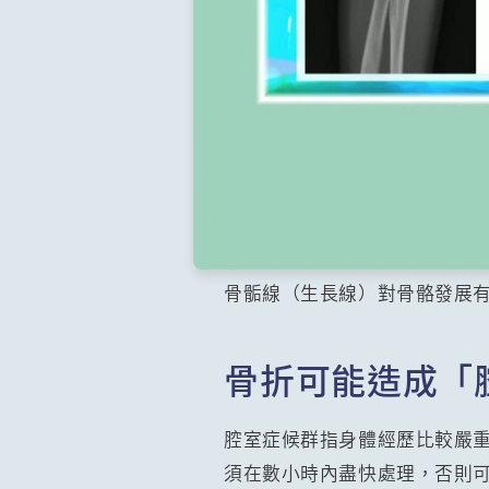
骨骺線（生長線）對骨骼發展
骨折可能造成「
腔室症候群指身體經歷比較嚴
須在數小時內盡快處理，否則