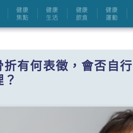
健康
健康
健康
健康
焦點
生活
飲食
運動
骨折有何表徵，會否自行
理？