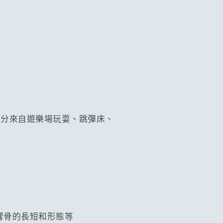
部分來自遊樂場玩耍、跳彈床、
響骨的長短和形態等