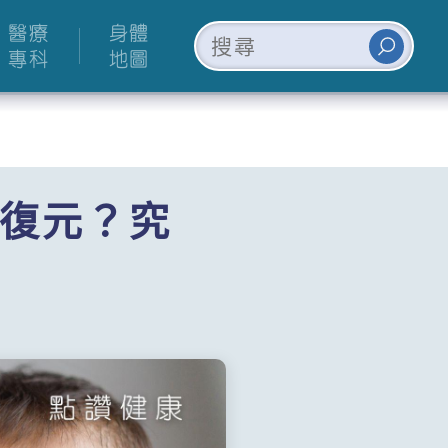
醫療
身體
專科
地圖
復元？究