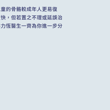
兒童的骨骼較成年人更易復
度快，但若置之不理或延誤治
洪力恆醫生一齊為你進一步分