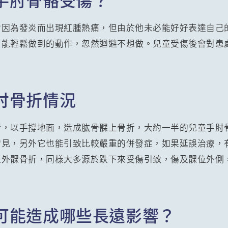
會因為發炎而出現紅腫熱痛，但由於他未必能好好表達自己
日能輕鬆做到的動作，忽然迴避不想做。兒童受傷後會對患
肘骨折情況
時，以手撐地面，造成肱骨髁上骨折，大約一半的兒童手肘
常見，另外它也能引致比較嚴重的併發症，如果延誤治療，
是外髁骨折，同樣大多源於跌下來受傷引致，傷及髁位外側
可能造成哪些長遠影響？