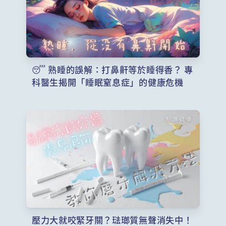
😴 熟睡的誤解：打鼻鼾等於睡得香？ 專
科醫生揭開「睡眠窒息症」的健康危機
壓力大就咬緊牙關？琺瑯質無聲消失中！