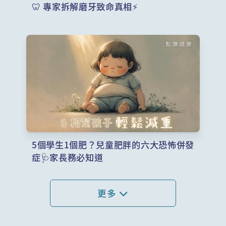
🦷 專家拆解磨牙致命真相⚡
5個學生1個肥？兒童肥胖的六大恐怖併發
症🩺家長務必知道
更多