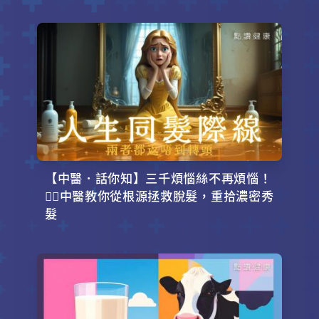
【中醫．話你知】三千煩惱絲不再煩惱！
💇‍♂️中醫教你從根源拯救脫髮，重拾濃密秀
髮