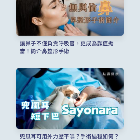
讓鼻子不僅負責呼吸官，更成為顏值擔
當！簡介鼻整形手術
兜風耳可用外力壓平嗎？手術過程如何？