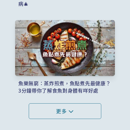
病🎄
魚樂無窮：蒸炸煎煮，魚點煮先最健康？
3分鐘帶你了解食魚對身體有咩好處
更多