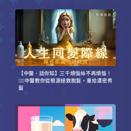
【中醫．話你知】三千煩惱絲不再煩惱！
💇‍♂️中醫教你從根源拯救脫髮，重拾濃密秀
髮