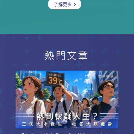
了解更多
到底這是一種甚麼疾病？成因如何？
有甚麼醫治方法？相信你更想知道的
是：如果置之不理，它會否蔓延至大
面積禿髮？兒童免疫、過敏及傳染病
科專科醫生莊俊賢為你解開迷思。
熱門文章