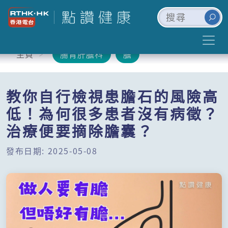
主頁
腸胃肝膽科
膽
教你自行檢視患膽石的風險高
低！為何很多患者沒有病徵？
治療便要摘除膽囊？
發布日期: 2025-05-08