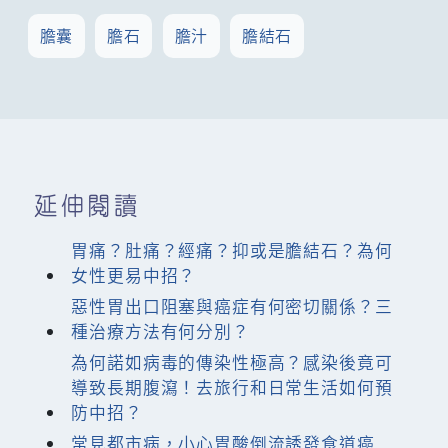
膽囊
膽石
膽汁
膽結石
延伸閱讀
胃痛？肚痛？經痛？抑或是膽結石？為何
女性更易中招？
惡性胃出口阻塞與癌症有何密切關係？三
種治療方法有何分別？
為何諾如病毒的傳染性極高？感染後竟可
導致長期腹瀉！去旅行和日常生活如何預
防中招？
常見都市病，小心胃酸倒流誘發食道癌