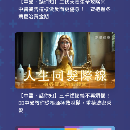
【中醫．話你知】三伏天養生全攻略🌞
中醫警告這樣做反而更傷身！一齊把握冬
病夏治黃金期
【中醫．話你知】三千煩惱絲不再煩惱！
💇‍♂️中醫教你從根源拯救脫髮，重拾濃密秀
髮