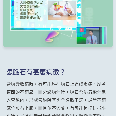
患膽石有甚麼病徵？
當膽囊收縮時，有可能壓在膽石上造成脹痛、壓著
東西的不適感；而分泌膽汁時，膽石會隨着膽汁進
入管道內，形成管道阻塞也會導致不適。通常不適
感位於右上腹，而且並不短暫，有可能長達1、2個
小時。尤其當患者進食油膩食物後，膽囊要不斷收