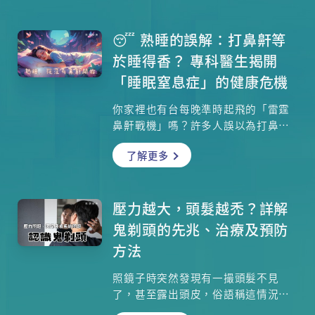
否患上白蝕？白蝕本身不痛不癢，是
否不治療也沒問題？皮膚科專科區志
森醫生為你解開迷思。
😴 熟睡的誤解：打鼻鼾等
於睡得香？ 專科醫生揭開
「睡眠窒息症」的健康危機
你家裡也有台每晚準時起飛的「雷霆
鼻鼾戰機」嗎？許多人誤以為打鼻鼾
代表「睡得很熟」，但耳鼻喉科專科
了解更多
醫生指出，這其實是上呼吸道阻塞的
危險病徵！當阻塞變嚴重，恐引發
「阻塞性睡眠窒息症」。這不僅讓枕
邊人崩潰，更會導致患者因夜間缺氧
壓力越大，頭髮越禿？詳解
而長期疲勞、翌日頭痛。想知道為什
鬼剃頭的先兆、治療及預防
麼特別累時鼻鼾聲特別大？肥胖與下
方法
巴短又是如何偷走你的呼吸空間？本
文將帶你深入了解睡眠測試與睡眠呼
照鏡子時突然發現有一撮頭髮不見
吸機的功效，別再讓隱形缺氧危害心
了，甚至露出頭皮，俗語稱這情況為
血管健康，教你一招自我檢測法！
「鬼剃頭」，正式名稱是「斑禿」，