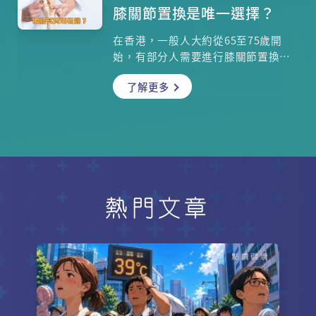
甚麼方法可以關掉鼻子的水龍頭，還
膝關節置換是唯一選擇？
給患者一夜好眠？治療方面，服用抗
敏藥、噴鼻劑、洗鼻、針灸，甚至手
在香港，一般人大約從65至75歲開
術，哪些病人適合使用哪種療法？
始，有部分人需要進行膝關節置換手
術，其中又以女性人數比男性多。到
了解更多
底膝蓋關節的結構如何？常見的勞損
原因是甚麼？若關節退化或磨蝕的問
題嚴重，需要進行半膝或全膝關節置
換手術，過程是怎樣的？術後多久可
以回復正常生活？骨科專科醫生、香
港大學矯形及創傷外科學系名譽臨床
助理教授陳鍵仁醫生將與各位詳細講
解。
熱門文章