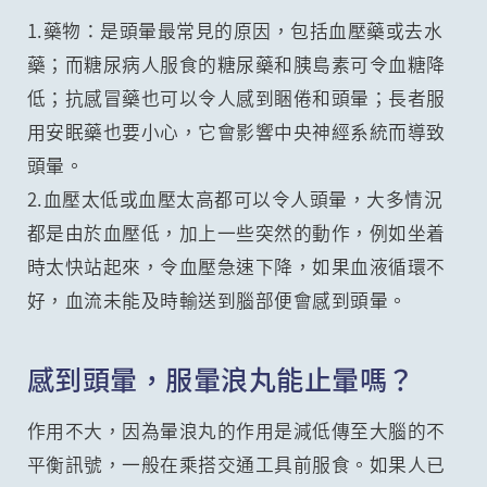
1.藥物：是頭暈最常見的原因，包括血壓藥或去水
藥；而糖尿病人服食的糖尿藥和胰島素可令血糖降
低；抗感冒藥也可以令人感到睏倦和頭暈；長者服
用安眠藥也要小心，它會影響中央神經系統而導致
頭暈。
2.血壓太低或血壓太高都可以令人頭暈，大多情況
都是由於血壓低，加上一些突然的動作，例如坐着
時太快站起來，令血壓急速下降，如果血液循環不
好，血流未能及時輸送到腦部便會感到頭暈。
感到頭暈，服暈浪丸能止暈嗎？
作用不大，因為暈浪丸的作用是減低傳至大腦的不
平衡訊號，一般在乘搭交通工具前服食。如果人已