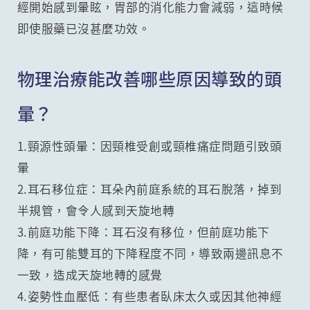
經開始感到暈眩，胃部的消化能力會減弱，這時候
即使服藥已沒甚麼功效。
物理治療能改善哪些原因導致的頭
暈？
1.頸源性頭暈：因頸椎受創或頸椎痛症問題引致頭
暈
2.耳石移位症：耳朵內前庭系統的耳石脫落，掉到
半規管，會令人感到天旋地轉
3.前庭功能下降：耳石沒有移位，但前庭功能下
降，有可能雙耳的下降程度不同，導致兩邊訊息不
一致，造成天旋地轉的感覺
4.姿勢性血壓低：有些患者臥床太久或因其他神經