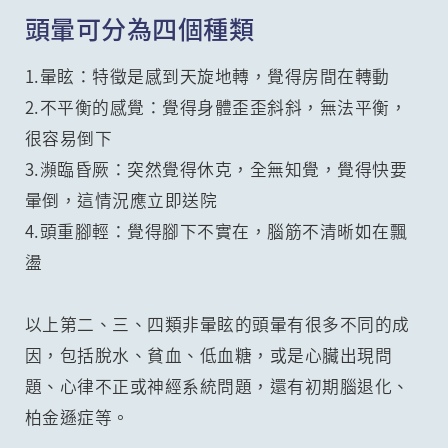
頭暈可分為四個種類
1.暈眩：特徵是感到天旋地轉，覺得房間在轉動
2.不平衡的感覺：覺得身體歪歪斜斜，無法平衡，
很容易倒下
3.瀕臨昏厥：突然覺得休克，全無知覺，覺得快要
暈倒，這情況應立即送院
4.頭重腳輕：覺得腳下不實在，腦筋不清晰如在飄
盪
以上第二、三、四類非暈眩的頭暈有很多不同的成
因，包括脫水、貧血、低血糖，或是心臟出現問
題、心律不正或神經系統問題，還有初期腦退化、
柏金遜症等。