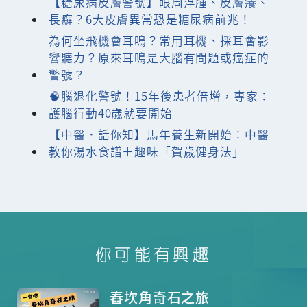
【糖尿病皮膚警號】眼周浮腫、皮膚癢、
長癬？6大皮膚異常恐是糖尿病前兆！
為何坐飛機會耳鳴？常用耳機、採耳會影
響聽力？原來耳鳴是大腦有問題或癌症的
警號？
🧠腦退化警號！15年後患者倍增，專家：
護腦行動40歲就要開始
【中醫．話你知】馬年養生新開始：中醫
教你湯水食譜＋趣味「賀歲健身法」
你可能有興趣
舂坎角奇石之旅