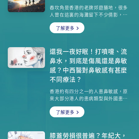
舂坎角是香港的老牌郊遊勝地，很多
人曾在這裏的海灘留下不少倩影，也
許你沒想過，原來它還有你未發掘的
了解更多
一些天然美景呢！雖然路徑略帶崎
嶇，但由於高度不算高，也適合行山
初階人士攀登。這次讓我們一起上山
去，欣賞一下大自然的鬼斧神功，與
還我一夜好眠！打噴嚏、流
這裏的三大奇石：魔爪石、幽靈石、
鼻水，到底是傷風還是鼻敏
犬頭石打打卡吧！
感？中西醫對鼻敏感有甚麼
不同療法？
香港約有四分之一的人患鼻敏感，原
來大部分港人的患病類型與外國患者
並不一樣。雖然症狀只是打噴嚏、流
了解更多
鼻水，對日常生活也會造成頗大影
響，更有說這是不能斷尾的疾病，真
的沒有根治的方法嗎？鼻敏感也會引
致鼻水倒流，大大影響睡眠質素，有
膝蓋勞損很普遍？年紀大，