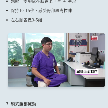
翹起一隻腳放在膝蓋上，呈"4"字形
保持10-15秒，感受臀部肌肉拉伸
左右腳各做3-5組
3. 躺式腰部擺動