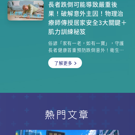
地板觀景台、寵物友善區及多個主題
長者跌倒可能導致嚴重後
園區，更設有親子充電單車及釣魚平
果！破解意外主因！物理治
台，適合一家大小同遊。即日起，來
療師傳授居家安全3大關鍵＋
東岸板道體驗城市與海濱交融的悠閒
肌力訓練秘笈
時光，探索港島北岸最美海岸線！
俗諺「家有一老，如有一寶」，守護
長者健康首重預防跌倒意外！衛生署
《非故意損傷統計調查報告書》揭露
了解更多
驚人數據：74.5%銀髮族受傷事故源
於跌倒，且年齡越高後果越嚴重。獨
居長者若跌倒失救，更可能危及性
命。究竟如何打造安全防護網？本文
整合醫學觀點與物理治療師實證策
略，帶您全面掌握防跌要領。
熱門文章