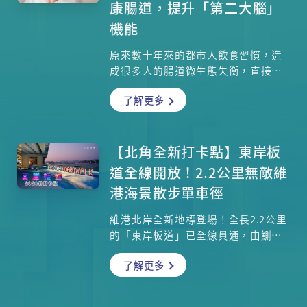
康腸道，提升「第二大腦」
機能
原來數十年來的都市人飲食習慣，造
成很多人的腸道微生態失衡，直接造
成很多健康問題，近年醫學界肯定益
了解更多
生菌對改善健康的作用，到底腸道細
菌對我們有多重要？不少人會購買市
面上的益生菌補充劑來食用，有甚麼
需要注意？我們可以從一般食物中吸
【北角全新打卡點】東岸板
收益生菌嗎？前中大醫學院院長陳家
道全線開放！2.2公里無敵維
亮教授將一一講解。
港海景散步單車徑
維港北岸全新地標登場！全長2.2公里
的「東岸板道」已全線貫通，由鰂魚
涌延伸至炮台山，提供24小時開放的
了解更多
海濱長廊。無論是散步、緩跑或騎單
車，沿途皆可欣賞維港日夜景緻。重
點設施包括維港首創的開合橋、玻璃