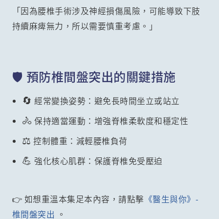
「因為腰椎手術涉及神經損傷風險，可能導致下肢
持續麻痺無力，所以需要慎重考慮。」
🛡️ 預防椎間盤突出的關鍵措施
🔄
經常變換姿勢：避免長時間坐立或站立
🚴
保持適當運動：增強脊椎柔軟度和穩定性
⚖️
控制體重：減輕腰椎負荷
💪
強化核心肌群：保護脊椎免受壓迫
👉 如想重溫本集足本內容，請點擊
《醫生與你》-
椎間盤突出
。