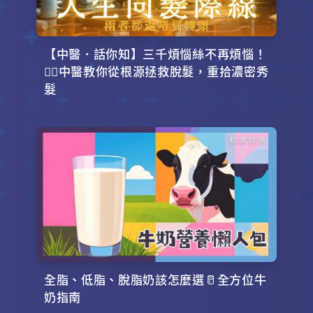
【中醫．話你知】三千煩惱絲不再煩惱！
💇‍♂️中醫教你從根源拯救脫髮，重拾濃密秀
髮
全脂、低脂、脫脂奶該怎麼選🥛全方位牛
奶指南