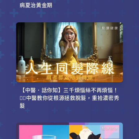
病夏治黃金期
【中醫．話你知】三千煩惱絲不再煩惱！
💇‍♂️中醫教你從根源拯救脫髮，重拾濃密秀
髮