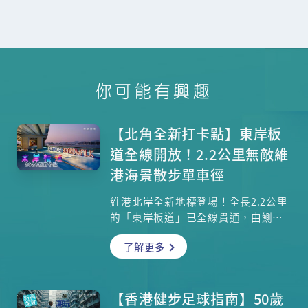
你可能有興趣
【北角全新打卡點】東岸板
道全線開放！2.2公里無敵維
港海景散步單車徑
維港北岸全新地標登場！全長2.2公里
的「東岸板道」已全線貫通，由鰂魚
涌延伸至炮台山，提供24小時開放的
了解更多
海濱長廊。無論是散步、緩跑或騎單
車，沿途皆可欣賞維港日夜景緻。重
點設施包括維港首創的開合橋、玻璃
地板觀景台、寵物友善區及多個主題
【香港健步足球指南】50歲