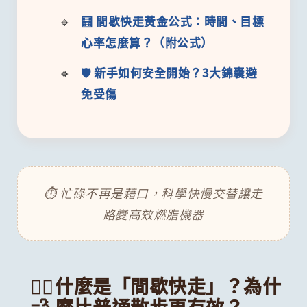
🧮 間歇快走黃金公式：時間、目標
心率怎麼算？（附公式）
🛡️ 新手如何安全開始？3大錦囊避
免受傷
⏱️ 忙碌不再是藉口，科學快慢交替讓走
路變高效燃脂機器
🚶‍♂️
什麼是「間歇快走」？為什
💨
麼比普通散步更有效？