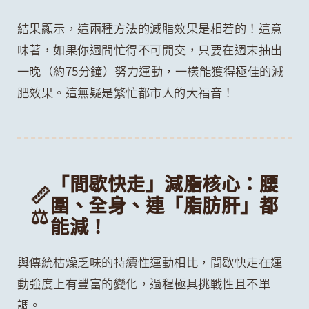
結果顯示，這兩種方法的減脂效果是相若的！這意
味著，如果你週間忙得不可開交，只要在週末抽出
一晚（約75分鐘）努力運動，一樣能獲得極佳的減
肥效果。這無疑是繁忙都市人的大福音！
「間歇快走」減脂核心：腰
📏
圍、全身、連「脂肪肝」都
⚖️
能減！
與傳統枯燥乏味的持續性運動相比，間歇快走在運
動強度上有豐富的變化，過程極具挑戰性且不單
調。