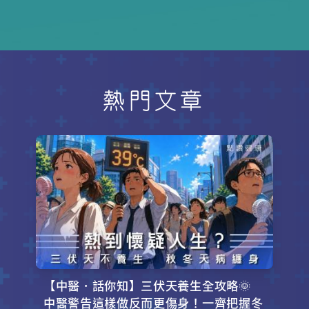
的嚴重膝關節損傷之一。別以為進行
劇烈運動，前十字韌帶才會受傷，一
些較溫和的日常活動如跑步、下蹲
等，都有機會對十字韌帶造成創傷。
本集請來專科醫生容樹恒教授(香港中
文大學醫學院矯型外科及創傷學系系
熱門文章
主任)，解構「前十字韌帶撕裂」的成
因、徵狀、治療方法和復康療程，讓
大眾不要輕視這個創傷病症。
【中醫．話你知】三伏天養生全攻略🌞
中醫警告這樣做反而更傷身！一齊把握冬