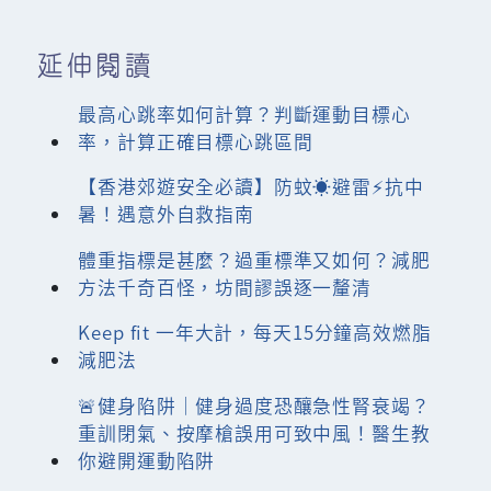
延伸閱讀
最高心跳率如何計算？判斷運動目標心
率，計算正確目標心跳區間
【香港郊遊安全必讀】防蚊☀️避雷⚡️抗中
暑！遇意外自救指南
體重指標是甚麼？過重標準又如何？減肥
方法千奇百怪，坊間謬誤逐一釐清
Keep fit 一年大計，每天15分鐘高效燃脂
減肥法
🚨健身陷阱｜健身過度恐釀急性腎衰竭？
重訓閉氣、按摩槍誤用可致中風！醫生教
你避開運動陷阱