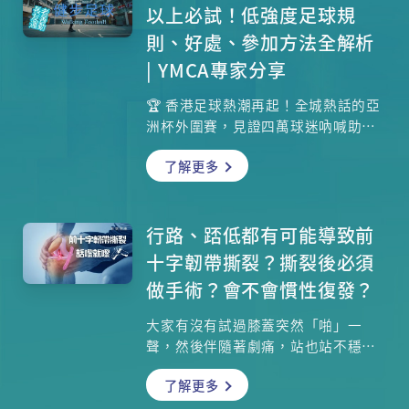
園區，更設有親子充電單車及釣魚平
以上必試！低強度足球規
台，適合一家大小同遊。即日起，來
則、好處、參加方法全解析
東岸板道體驗城市與海濱交融的悠閒
| YMCA專家分享
時光，探索港島北岸最美海岸線！
🏆 香港足球熱潮再起！全城熱話的亞
洲杯外圍賽，見證四萬球迷吶喊助威
港隊1:0擊敗印度，熱血沸騰！但你知
了解更多
道嗎？踢足球並非年輕人專利！香港
近年興起專為50歲以上人士設計的
「健步足球」（Walking
Football），讓銀髮族也能安全享受
行路、踎低都有可能導致前
踢波樂趣！香港中華基督教青年會
十字韌帶撕裂？撕裂後必須
（YMCA）協調幹事陳敏璇將詳細解
做手術？會不會慣性復發？
說，帶你了解這項長者友善運動的獨
特魅力！
大家有沒有試過膝蓋突然「啪」一
聲，然後伴隨著劇痛，站也站不穩？
這個「警號」極有可能就是你的「前
了解更多
十字韌帶」撕裂了。在運動創傷的案
例中，「前十字韌帶撕裂」是最常見