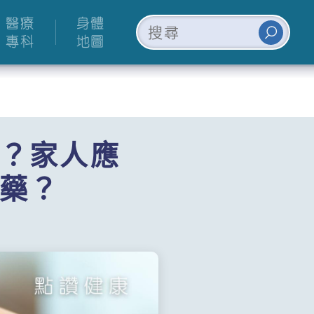
醫療
身體
專科
地圖
？家人應
藥？