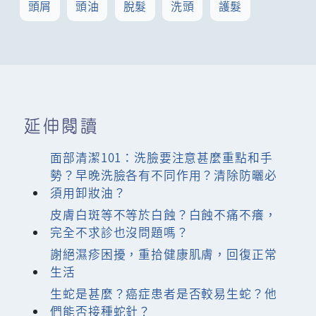
頭屑
頭油
脫髮
洗頭
護髮
延伸閱讀
面部清潔101：洗臉要注意甚麼重點和手
勢？早晚洗臉各有不同作用？清除防曬必
須用卸妝油？
皮膚白斑等不等於白蝕？白蝕不痛不癢，
完全不求診也沒問題嗎？
謝絕濕疹困擾，重拾健康肌膚，回復正常
生活
生蛇是甚麼？癌症患者是否較易生蛇？他
們能否接種蛇針？