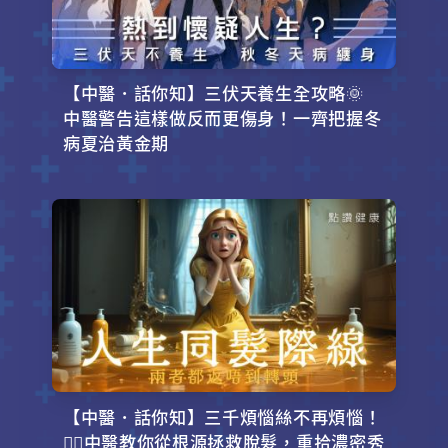
【中醫．話你知】三伏天養生全攻略🌞
中醫警告這樣做反而更傷身！一齊把握冬
病夏治黃金期
【中醫．話你知】三千煩惱絲不再煩惱！
💇‍♂️中醫教你從根源拯救脫髮，重拾濃密秀