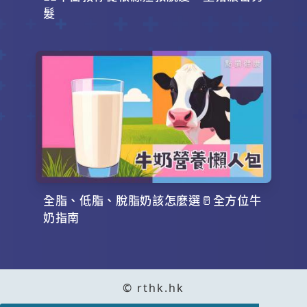
髮
全脂、低脂、脫脂奶該怎麼選🥛全方位牛
奶指南
© rthk.hk