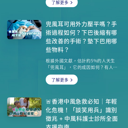
了解更多
視的問題，因為它會造成很多嚴重併
發症。坊間有很多減重方法，從美容
院減脂到改變飲食方法，到底哪些對
減少中央肥胖更有效？本集請來內分
兜風耳可用外力壓平嗎？手
泌及糖尿科專科唐俊業醫生為大家詳
術過程如何？下巴後縮有哪
解。
些改善的手術？墊下巴用哪
些物料？
根據外國文獻，估計約5%的人天生
「兜風耳」，它的成因如何？有人說
嬰兒時期可自行用外力把它壓平，是
了解更多
否真的？原來理想的下巴形狀有一套
量度標準，先天性下巴後縮有可能影
響呼吸，有甚麼改善方法？整形外科
專科廖軒麟醫生為你詳細解說。
🚨香港中風急救必知｜年輕
化危機！「談笑用兵」識別
徵兆 + 中風科護士診所全面
支援指南