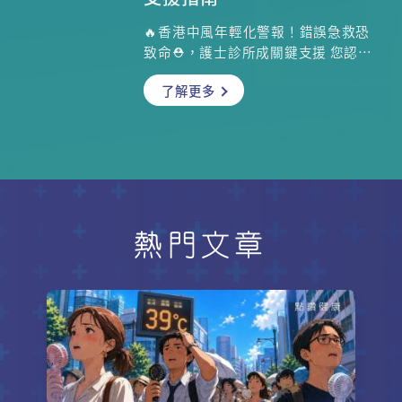
🔥香港中風年輕化警報！錯誤急救恐
致命⛑️，護士診所成關鍵支援 您認為
自己很健康嗎？小心！許多看似健康
了解更多
的香港人，卻因忽略生活習慣細節：
常吃快餐、狂飲手搖飲品、缺乏運動
等，埋下中風風險。驚人數據顯示，
近年55歲以下中風人數急升3成！預
防中風刻不容緩！學習正確中風急救
程序更是關鍵。九龍東醫院聯網顧問
護師(中風科)余忠諍、新界東醫院聯
網顧問護師(中風科)劉敏珊為你解析✅
熱門文章
中風年輕化趨勢、✅「談笑用兵」辨
識口訣、✅ 致命急救錯誤及✅ 中風科
護士診所身心支援方案。